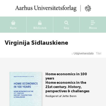
Kurv
Bibliotek
Søg
Menu
Virginija Sidlauskiene
↓
Udgivelsesdato
Titel
Home economics in 100
years
Home economics in the
21st century. History,
perspectives & challenges
Redigeret af
Jette Benn