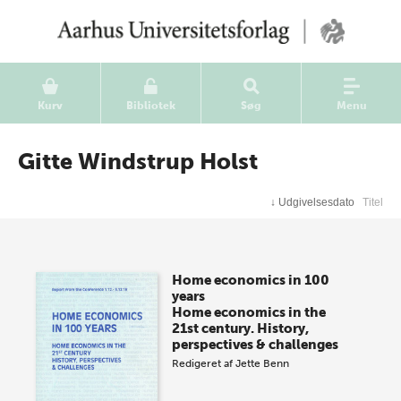
Kurv
Bibliotek
Søg
Menu
Gitte Windstrup Holst
↓
Udgivelsesdato
Titel
Home economics in 100
years
Home economics in the
21st century. History,
perspectives & challenges
Redigeret af
Jette Benn