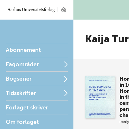
Kaija Tu
Abonnement
Fagområder
Bogserier
Hom
in 
Hom
Tidsskrifter
in t
cen
Forlaget skriver
per
cha
Om forlaget
Redig