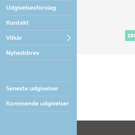
Udgivelsesforslag
Kontakt
10
Vilkår
Nyhedsbrev
Seneste udgivelser
Kommende udgivelser