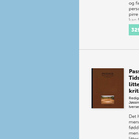
og fi
pers
pirr
kan 
klim
32
Pas
Tids
litt
krit
Redig
Jøssi
Ivers
Det 
menn
fødde
men 
litte