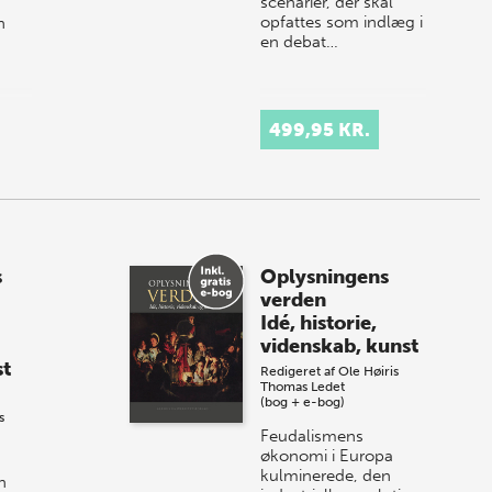
scenarier, der skal
opfattes som indlæg i
n
en debat…
 de
499,95 KR.
s
Oplysningens
verden
Idé, historie,
videnskab, kunst
st
Redigeret af
Ole Høiris
Thomas Ledet
(bog + e-bog)
s
Feudalismens
økonomi i Europa
kulminerede, den
n