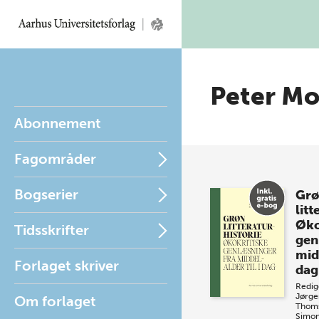
Peter Mo
Abonnement
Fagområder
Bogserier
Grø
litt
Øko
Tidsskrifter
gen
midd
Forlaget skriver
dag
Redig
Jørge
Om forlaget
Thom
Simon