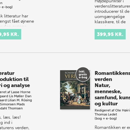
Højdepunkter i
en
verdenslitterature
+ e-bog)
introducerer til de
 litteratur har
uomgængelige
længst fået øjnene
klassikere, til de
or den grønne
populære
orden. I
læserfavoritter og
9,95 KR.
399,95 KR.
andlen er værker
mere ukendte
heis Ørntoft og
mestervæ…
la Andkjær Olsen
ast del a…
eratur
Romantikken
oduktion til
verden
ri og analyse
Natur,
menneske,
eret af
Lasse Horne
gaard
Lis Møller
Dan
samfund, kun
aard
Lilian M. Rösing
og kultur
 Simonsen
Mads
dahl Thomsen
Redigeret af
Ole Høiri
Thomas Ledet
 læs, læs!
(bog + e-bog)
g ind i
Romantikken er e
raturens verden,