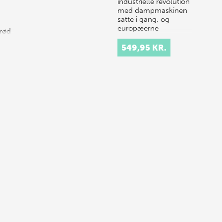
industrielle revolution
med dampmaskinen
satte i gang, og
europæerne
rød
systematiserede
af
global arbejdsdeli…
549,95 KR.