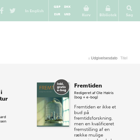
GBP
DKK
In English
EUR
USD
Kurv
Bibliotek
Søg
↓
Udgivelsesdato
Titel
Fremtiden
i
Redigeret af
Ole Høiris
(bog + e-bog)
tur
Fremtiden er ikke et
bud på
aard
fremtidsforskning,
msen
men en kvalificeret
fremstilling af en
række mulige