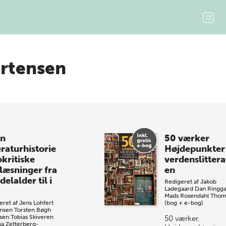
rtensen
n
50 værker
eraturhistorie
Højdepunkter 
kritiske
verdenslittera
læsninger fra
en
elalder til i
Redigeret af
Jakob
Ladegaard
Dan Ringg
Mads Rosendahl Tho
eret af
Jens Lohfert
(bog + e-bog)
nsen
Torsten Bøgh
sen
Tobias Skiveren
50 værker.
a Zetterberg-