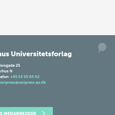
us Universitetsforlag
forsgade 25
rhus N
lefon:
+45 53 55 05 42
unipress@unipress.au.dk
ND MEDARBEJDER