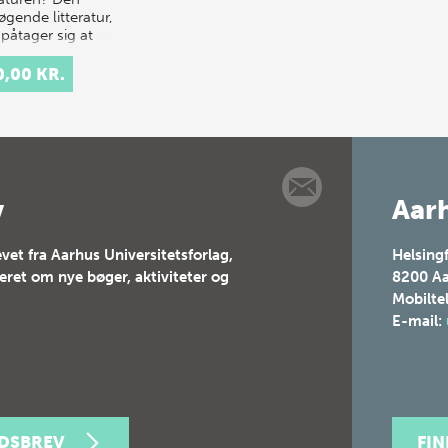
gende litteratur,
påtager sig at
rsøge
nesker…
0,00 KR.
v
Aarh
vet fra Aarhus Universitetsforlag,
Helsing
teret om nye bøger, aktiviteter og
8200
Aa
Mobilte
E-mail:
EDSBREV
FI