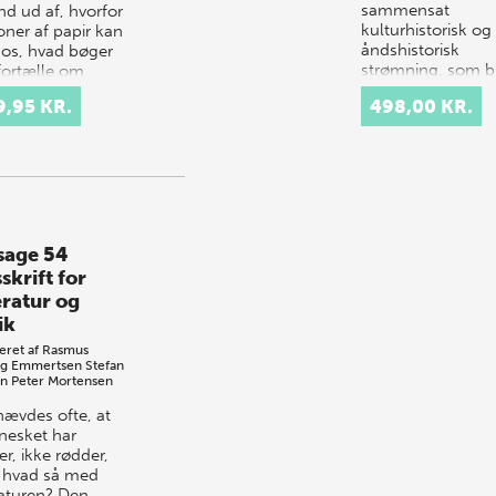
sammensat
nd ud af, hvorfor
kulturhistorisk og
oner af papir kan
åndshistorisk
e os, hvad bøger
strømning, som b
fortælle om
frem i slutningen 
aet, hv…
9,95 KR.
498,00 KR.
1700-tallet og
kulminerede i den
første tredjede…
sage 54
skrift for
eratur og
ik
eret af
Rasmus
ng Emmertsen
Stefan
en
Peter Mortensen
hævdes ofte, at
esket har
r, ikke rødder,
hvad så med
raturen? Den