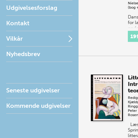
Niels
Udgivelsesforslag
(bog 
Dansk
Kontakt
for 
op f
dags
19
Vilkår
bogh
af T
Ursu
Nyhedsbrev
en f
Litt
Intr
Seneste udgivelser
teo
Redig
Kjæld
Kommende udgivelser
Ringg
Peter
Rosen
Læs,
Sprin
litte