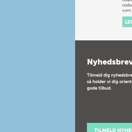
rodsø
som 
unde
men
12
Nyhedsbre
Tilmeld dig nyhedsbre
så holder vi dig orien
gode tilbud.
TILMELD NYH