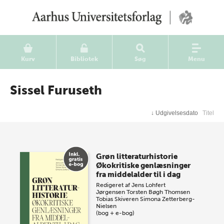
Kurv
Bibliotek
Søg
Menu
Sissel Furuseth
↓
Udgivelsesdato
Titel
Grøn litteraturhistorie
Økokritiske genlæsninger
fra middelalder til i dag
Redigeret af
Jens Lohfert
Jørgensen
Torsten Bøgh Thomsen
Tobias Skiveren
Simona Zetterberg-
Nielsen
(bog + e-bog)