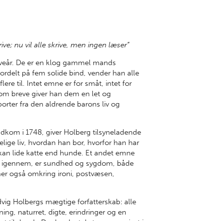
rive; nu vil alle skrive, men ingen læser”
 leveår. De er en klog gammel mands
fordelt på fem solide bind, vender han alle
lere til. Intet emne er for småt, intet for
som breve giver han dem en let og
rter fra den aldrende barons liv og
 udkom i 1748, giver Holberg tilsyneladende
belige liv, hvordan han bor, hvorfor han har
 kan lide katte end hunde. Et andet emne
et igennem, er sundhed og sygdom, både
r også omkring ironi, postvæsen,
dvig Holbergs mægtige forfatterskab: alle
ning, naturret, digte, erindringer og en