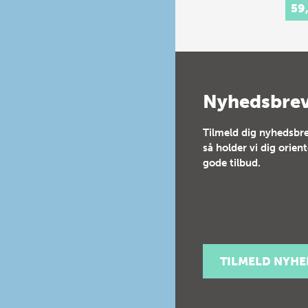
59
Nyhedsbre
Tilmeld dig nyhedsbre
så holder vi dig orien
gode tilbud.
TILMELD NYH