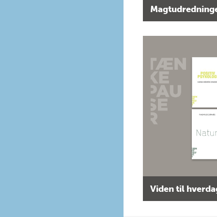
Magtudredninge
Viden til hverd