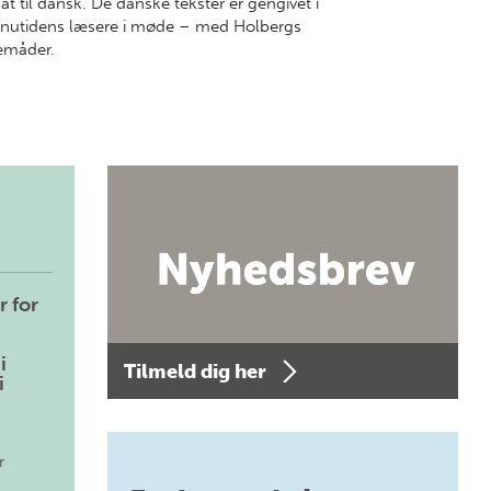
at til dansk. De danske tekster er gengivet i
 nutidens læsere i møde – med Holbergs
emåder.
r for
i
Tilmeld dig her
i
r