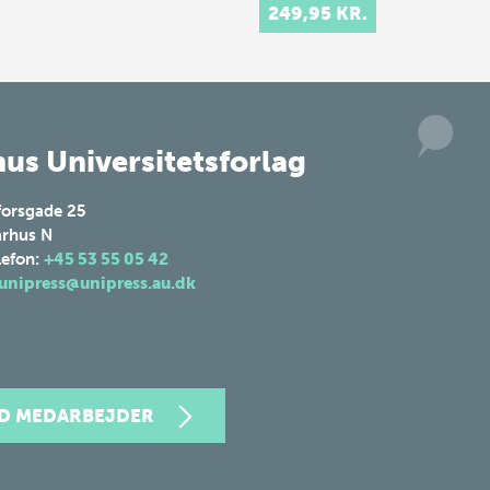
mere – og nogle
249,95 KR.
rker
gange mindre – end
og
det, sproget kan…
lsen
us Universitetsforlag
forsgade 25
rhus N
lefon:
+45 53 55 05 42
unipress@unipress.au.dk
ND MEDARBEJDER