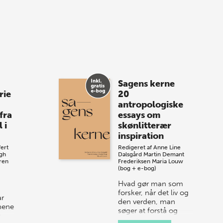
med, når vi sammen med Det Kgl.
Bibliotek i Aarhus fejrer forfatterne bag
vores nyes…
8 maj 2026
Spar op til 70% til
Sagens kerne
sommer-lagersalg!
rie
20
antropologiske
Vi gentager succesen og inviterer igen i
fra
essays om
år til vores store sommer-lagersalg,
 i
skønlitterær
så sæt kryds i kalenderen onsdag den
inspiration
10. j…
ert
Redigeret af
Anne Line
gh
Dalsgård
Martin Demant
ren
Frederiksen
Maria Louw
(bog + e-bog)
Hvad gør man som
forsker, når det liv og
ar
den verden, man
jnene
søger at forstå og
e
beskrive, er så meget