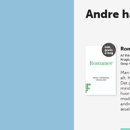
Andre h
Ro
Af
Ri
Kragl
(bog 
Man 
alt,
Det 
mind
hvor
mod 
andr
æsel