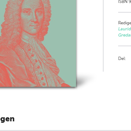
ISBN 9
Redige
Laurid
Greda
Del:
ogen