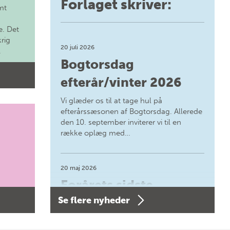
Forlaget skriver:
mt
. Det
krig
20 juli 2026
.
Bogtorsdag
efterår/vinter 2026
Vi glæder os til at tage hul på
efterårssæsonen af Bogtorsdag. Allerede
den 10. september inviterer vi til en
række oplæg med…
20 maj 2026
Forårets sidste
Se flere nyheder
Bogtorsdag 11. juni
Forårets sidste Bogtorsdag 11. juni Vær