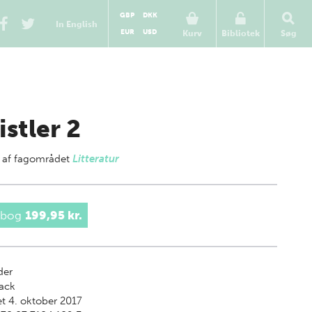
GBP
DKK
In English
EUR
USD
Kurv
Bibliotek
Søg
istler 2
 af
fagområdet
Litteratur
 bog
199,95 kr.
der
ack
t 4. oktober 2017