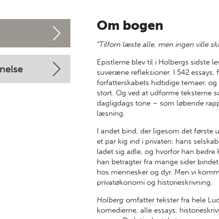
Om bogen
”Tilforn læste alle, men ingen ville sk
Epistlerne blev til i Holbergs sidste
nelse
suveræne refleksioner. I 542 essays, 
forfatterskabets hidtidige temaer, og f
stort. Og ved at udforme teksterne 
dagligdags tone – som løbende rappo
læsning.
I andet bind, der ligesom det første
et par kig ind i privaten: hans selska
ladet sig adle, og hvorfor han bedre
han betragter fra mange sider bind
hos mennesker og dyr. Men vi komme
privatøkonomi og historieskrivning.
Holberg
omfatter tekster fra hele Lu
komedierne, alle essays, historieskriv