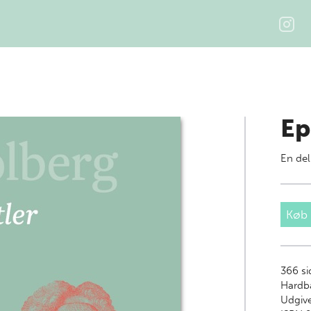
Ep
En del
Køb
366
si
Hardb
Udgive