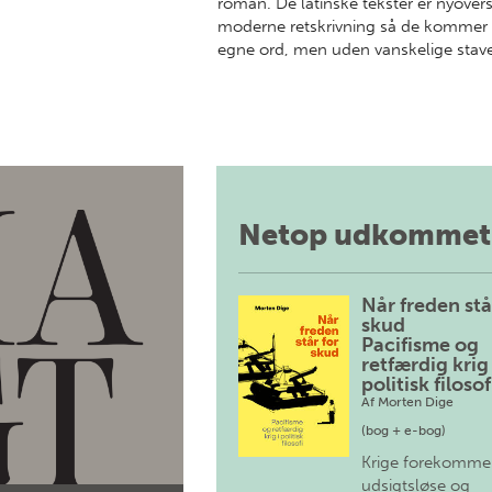
roman. De latinske tekster er nyovers
moderne retskrivning så de kommer
egne ord, men uden vanskelige stav
Netop udkommet
Når freden stå
skud
Pacifisme og
retfærdig krig 
politisk filosof
Af
Morten Dige
(bog + e-bog)
Krige forekomme
udsigtsløse og