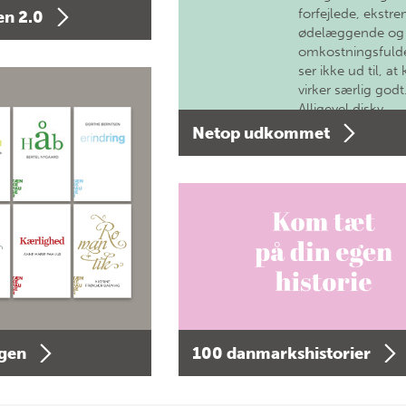
forfejlede, ekstre
n 2.0
ødelæggende og
omkostningsfulde
ser ikke ud til, at 
virker særlig godt
Alligevel diskv…
Netop udkommet
agen
100 danmarkshistorier