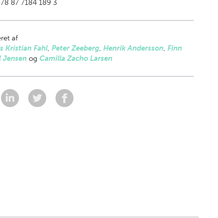
78 87 7184 189 3
ret af
s Kristian Fahl
,
Peter Zeeberg
,
Henrik Andersson
,
Finn
l Jensen
og
Camilla Zacho Larsen