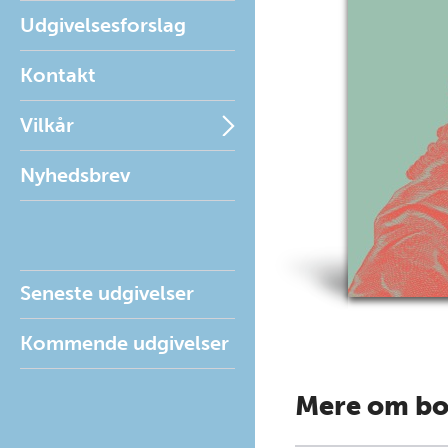
Udgivelsesforslag
Kontakt
Vilkår
Nyhedsbrev
Seneste udgivelser
Kommende udgivelser
Mere om b