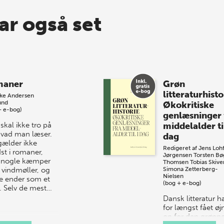
ar også set
maner
Grøn
litteraturhisto
kke Andersen
und
Økokritiske
+ e-bog)
genlæsninger 
skal ikke tro på
middelalder til
 hvad man læser.
dag
gælder ikke
Redigeret af
Jens Lohf
st i romaner,
Jørgensen
Torsten Bø
 nogle kæmper
Thomsen
Tobias Skive
vindmøller, og
Simona Zetterberg-
Nielsen
e ender som et
(bog + e-bog)
. Selv de mest…
Dansk litteratur h
for længst fået ø
op for den grønn