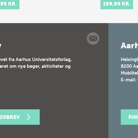
dagsorden. I
,95 KR.
199,95 KR.
boghandlen er væ
af Theis Ørntoft 
Ursula Andkjær O
en fast del a…
v
Aarh
vet fra Aarhus Universitetsforlag,
Helsing
teret om nye bøger, aktiviteter og
8200
Aa
Mobilte
E-mail:
EDSBREV
FI