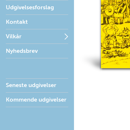
Udgivelsesforslag
Kontakt
Vilkår
Nyhedsbrev
Seneste udgivelser
Kommende udgivelser