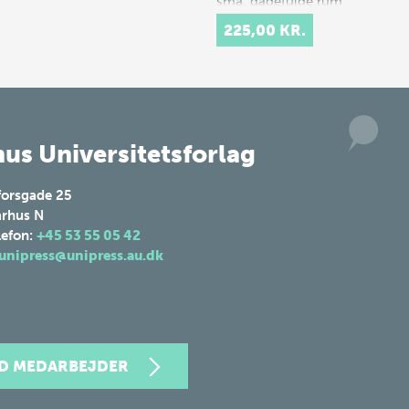
små, gådefulde rum
samt det ottekan…
225,00 KR.
us Universitetsforlag
forsgade 25
rhus N
lefon:
+45 53 55 05 42
unipress@unipress.au.dk
ND MEDARBEJDER