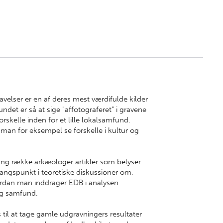
velser er en af deres mest værdifulde kilder
fundet er så at sige "affotograferet" i gravene
rskelle inden for et lille lokalsamfund.
man for eksempel se forskelle i kultur og
ng række arkæologer artikler som belyser
ngspunkt i teoretiske diskussioner om,
ordan man inddrager EDB i analysen
og samfund.
 til at tage gamle udgravningers resultater