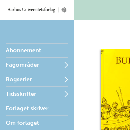
Abonnement
Fagområder
Bogserier
Tidsskrifter
Forlaget skriver
Om forlaget