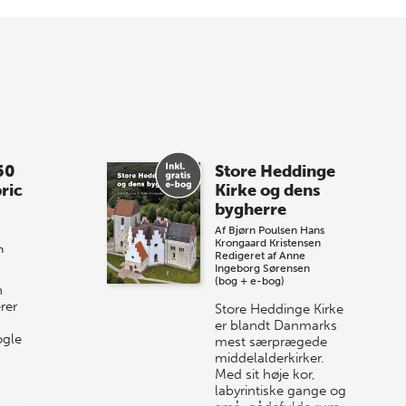
Forårets sidste Bogtorsdag 11. juni Vær
med, når vi sammen med Det Kgl.
Bibliotek i Aarhus fejrer forfatterne bag
vores nyes…
8 maj 2026
Spar op til 70% til
50
Store Heddinge
sommer-lagersalg!
ric
Kirke og dens
bygherre
Vi gentager succesen og inviterer igen i
Af
Bjørn Poulsen
Hans
år til vores store sommer-lagersalg,
Krongaard Kristensen
n
så sæt kryds i kalenderen onsdag den
Redigeret af
Anne
Ingeborg Sørensen
10. j…
(bog + e-bog)
n
rer
Store Heddinge Kirke
er blandt Danmarks
ogle
mest særprægede
middelalderkirker.
Med sit høje kor,
labyrintiske gange og