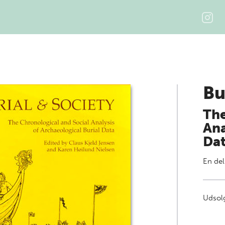
Bu
The
Ana
Da
En del
Udsolg