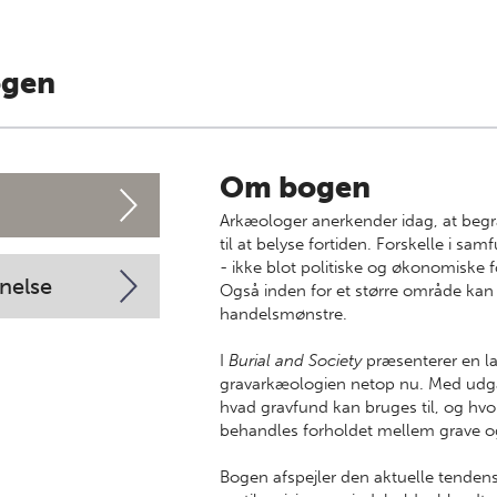
ogen
Om bogen
Arkæologer anerkender idag, at begra
til at belyse fortiden. Forskelle i sam
- ikke blot politiske og økonomiske fo
nelse
Også inden for et større område kan 
handelsmønstre.
I
Burial and Society
præsenterer en la
gravarkæologien netop nu. Med udga
hvad gravfund kan bruges til, og hv
behandles forholdet mellem grave 
Bogen afspejler den aktuelle tendens