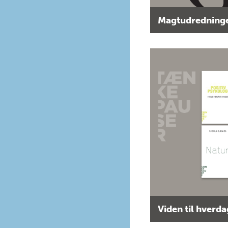
Magtudredninge
Viden til hverd