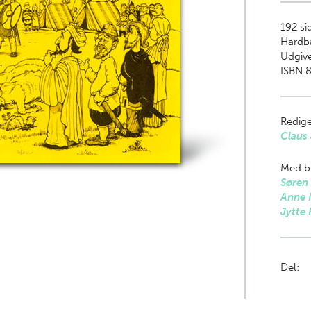
192
sid
Hardb
Udgive
ISBN 
Redige
Claus
Med bi
Søren 
Anne 
Jytte 
Del: