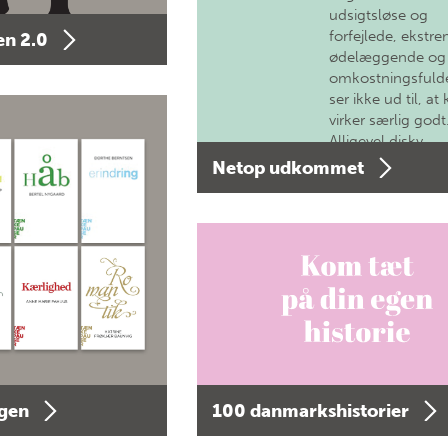
udsigtsløse og
forfejlede, ekstre
n 2.0
ødelæggende og
omkostningsfulde
ser ikke ud til, at 
virker særlig godt
Alligevel diskv…
Netop udkommet
agen
100 danmarkshistorier