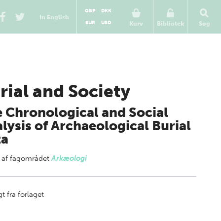
GBP
DKK
In English
EUR
USD
Kurv
Bibliotek
Søg
rial and Society
 Chronological and Social
lysis of Archaeological Burial
ta
 af
fagområdet
Arkæologi
t fra forlaget