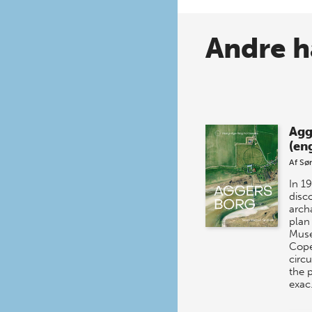
Andre h
Agg
(eng
Af
Sø
In 1
disc
arch
plan
Mus
Cope
circ
the 
exa