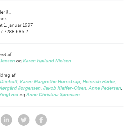
er ill.
ack
t 1. januar 1997
87 7288 686 2
ret af
 Jensen
og
Karen Høilund Nielsen
drag af
Diinhoff
,
Karen Margrethe Hornstrup
,
Heinrich Härke
,
Nørgård Jørgensen
,
Jakob Kieffer-Olsen
,
Anne Pedersen
,
Ringtved
og
Anne Christina Sørensen