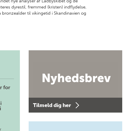
 andet nye analyser af Ladbyskibet og de
res dyrestil, fremmed (kristen) indflydelse,
 bronzealder til vikingetid i Skandinavien og
r for
i
Tilmeld dig her
i
r