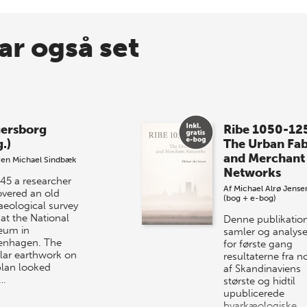
ar også set
ersborg
Ribe 1050-12
.)
The Urban Fab
and Merchant
ren Michael Sindbæk
Networks
945 a researcher
Af
Michael Alrø Jense
overed an old
(bog + e-bog)
aeological survey
 at the National
Denne publikatio
eum in
samler og analyse
nhagen. The
for første gang
ular earthwork on
resultaterne fra n
plan looked
af Skandinaviens
c…
største og hidtil
upublicerede
byarkæologiske