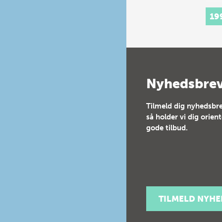
19
Nyhedsbre
Tilmeld dig nyhedsbre
så holder vi dig orien
gode tilbud.
TILMELD NYH