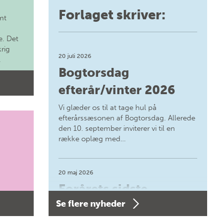
Forlaget skriver:
mt
. Det
krig
20 juli 2026
.
Bogtorsdag
efterår/vinter 2026
Vi glæder os til at tage hul på
efterårssæsonen af Bogtorsdag. Allerede
den 10. september inviterer vi til en
række oplæg med…
20 maj 2026
Forårets sidste
Se flere nyheder
Bogtorsdag 11. juni