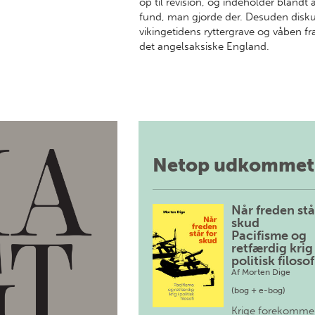
op til revision, og indeholder blandt
fund, man gjorde der. Desuden diskute
vikingetidens ryttergrave og våben fra
det angelsaksiske England.
Netop udkommet
Når freden stå
skud
Pacifisme og
retfærdig krig 
politisk filosof
Af
Morten Dige
(bog + e-bog)
Krige forekomme