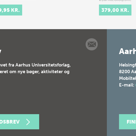
udgravnin…
9,95 KR.
379,00 KR.
v
Aarh
vet fra Aarhus Universitetsforlag,
Helsing
teret om nye bøger, aktiviteter og
8200
Aa
Mobilte
E-mail:
EDSBREV
FI