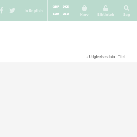
GBP
DKK
In English
EUR
USD
Kurv
Bibliotek
Søg
↓
Udgivelsesdato
Titel