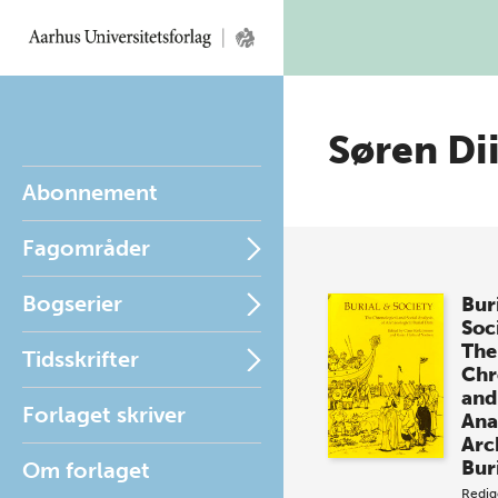
Søren Di
Abonnement
Fagområder
Bogserier
Bur
Soc
The
Tidsskrifter
Chr
and
Forlaget skriver
Ana
Arc
Bur
Om forlaget
Redig