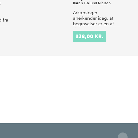
t
Karen Høilund Nielsen
Arkæologer
anerkender idag, at
 fra
begravelser er en af
deres mest
værdifulde kilder til at
238,00 KR.
belyse fortiden.
Forskelle i samfundet
er så at sige
"affotogr…