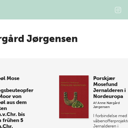
rgård Jørgensen
bøl Mose
Porskjær
Mosefund
egsbeuteopfer
Jernalderen i
Moor von
Nordeuropa
bøl aus dem
Af
Anne Nørgård
Jørgensen
ten
.v.Chr. bis
I forbindelse med
 frühen 5
våbenofferprojekt
n.Chr.
Jernalderen i