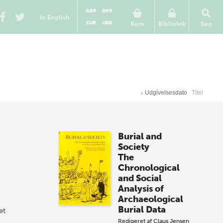
GBP
DKK
In English
EUR
USD
Kurv
Bibliotek
Søg
↓
Udgivelsesdato
Titel
Burial and
Society
The
Chronological
and Social
Analysis of
Archaeological
Burial Data
et
Redigeret af
Claus Jensen