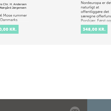
Nordeuropa er de
s Chr. H. Andersen
naturligt at
Nørgård Jørgensen
offentliggøre det
øl Mose rummer
særegne offerfund
f Danmarks
Porskjær. Først og
te
fremmest…
nofferfund fra
0,00 KR.
348,00 KR.
rsk og ældre
ansk jernalder,
igesom Illerup er
rsøgt helt og
les me…