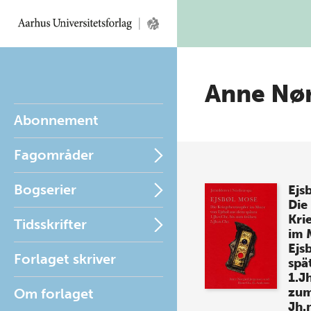
Anne Nø
Abonnement
Fagområder
Bogserier
Ejs
Die
Kri
Tidsskrifter
im 
Ejs
Forlaget skriver
spä
1.Jh
zum
Om forlaget
Jh.