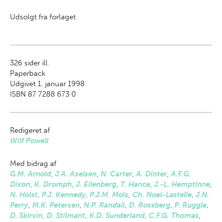
Udsolgt fra forlaget
326
sider ill.
Paperback
Udgivet 1. januar 1998
ISBN 87 7288 673 0
Redigeret af
Wilf Powell
Med bidrag af
G.M. Arnold
,
J.A. Axelsen
,
N. Carter
,
A. Dinter
,
A.F.G.
Dixon
,
K. Dromph
,
J. Eilenberg
,
T. Hance
,
J.-L. Hemptinne
,
N. Holst
,
P.J. Kennedy
,
P.J.M. Mols
,
Ch. Noel-Lastelle
,
J.N.
Perry
,
M.K. Petersen
,
N.P. Randall
,
D. Rossberg
,
P. Ruggle
,
D. Skirvin
,
D. Stilmant
,
K.D. Sunderland
,
C.F.G. Thomas
,