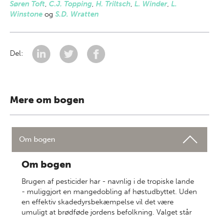
Søren Toft
,
C.J. Topping
,
H. Triltsch
,
L. Winder
,
L.
Winstone
og
S.D. Wratten
Del:
Mere om bogen
Om bogen
Om bogen
Brugen af pesticider har - navnlig i de tropiske lande
- muliggjort en mangedobling af høstudbyttet. Uden
en effektiv skadedyrsbekæmpelse vil det være
umuligt at brødføde jordens befolkning. Valget står