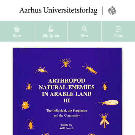
Kurv
Bibliotek
Søg
Menu