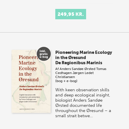
249,95 KR.
Pioneering Marine Ecology
in the Øresund
De Regionibus Marinis
Af
Anders Sandøe Ørsted
Tomas
Cedhagen
Jørgen Ledet
Christiansen
(bog + e-bog)
With keen observation skills
and deep ecological insight,
biologist Anders Sandøe
Ørsted documented life
throughout the Øresund – a
small strait betwe…