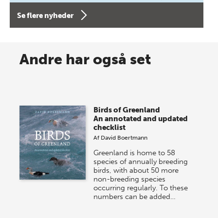
forfatterne bag vores nyes…
Se flere nyheder
8 maj 2026
Spar op til 70% til sommer-
Andre har også set
lagersalg!
Vi gentager succesen og inviterer igen i år til vores
store sommer-lagersalg, så sæt kryds i kalenderen
Birds of Greenland
onsdag den 10. j…
An annotated and updated
checklist
Af
David Boertmann
Greenland is home to 58
species of annually breeding
birds, with about 50 more
non-breeding species
occurring regularly. To these
numbers can be added…