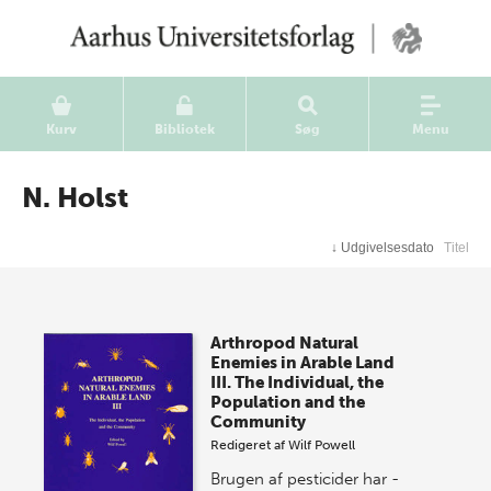
Kurv
Bibliotek
Søg
Menu
N. Holst
↓
Udgivelsesdato
Titel
Arthropod Natural
Enemies in Arable Land
III. The Individual, the
Population and the
Community
Redigeret af
Wilf Powell
Brugen af pesticider har -