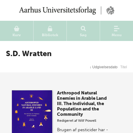
Kurv
Bibliotek
Søg
Menu
S.D. Wratten
↓
Udgivelsesdato
Titel
Arthropod Natural
Enemies in Arable Land
III. The Individual, the
Population and the
Community
Redigeret af
Wilf Powell
Brugen af pesticider har -