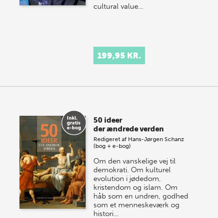
cultural value…
199,95 KR.
50 ideer
der ændrede verden
Redigeret af
Hans-Jørgen Schanz
(bog + e-bog)
Om den vanskelige vej til
demokrati. Om kulturel
evolution i jødedom,
kristendom og islam. Om
håb som en undren, godhed
som et menneskeværk og
histori…