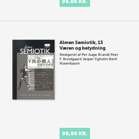
98,00 KR.
Almen Semiotik, 13
Væren og betydning
Redigeret af
Per Aage Brandt
Peer
F. Bundgaard
Jesper Egholm
Bent
Rosenbaum
98,00 KR.