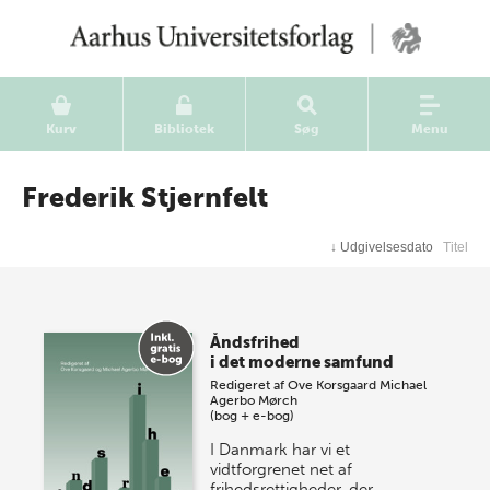
Kurv
Bibliotek
Søg
Menu
Frederik Stjernfelt
↓
Udgivelsesdato
Titel
Åndsfrihed
i det moderne samfund
Redigeret af
Ove Korsgaard
Michael
Agerbo Mørch
(bog + e-bog)
I Danmark har vi et
vidtforgrenet net af
frihedsrettigheder, der