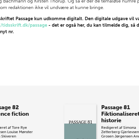
 Bachmann og Kirsten Thorup. Og så er der de temaløse numre på
 som redaktionen ikke vil undvære at kunne bringe.
sskriftet Passage kun udkomme digitalt. Den digitale udgave vil 
//tidsskrift.dk/passage
- det er også her, du kan tilmelde dig, så 
nyt nr.
sage 82
Passage 81
ence fiction
Fiktionalisere
historie
eret af
Tore Rye
Redigeret af
Simona
sen
Louise Mønster
Zetterberg Gjerlevsen
s Skiveren
Grosen Jørgensen
An