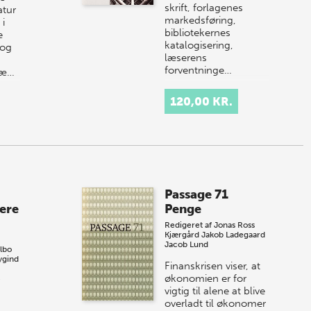
skrift, forlagenes
atur
markedsføring,
 i
bibliotekernes
e
katalogisering,
 og
læserens
forventninge…
næ…
120,00 KR.
Passage 71
ere
Penge
Redigeret af
Jonas Ross
Kjærgård
Jakob Ladegaard
Jacob Lund
lbo
ygind
Finanskrisen viser, at
økonomien er for
vigtig til alene at blive
overladt til økonomer