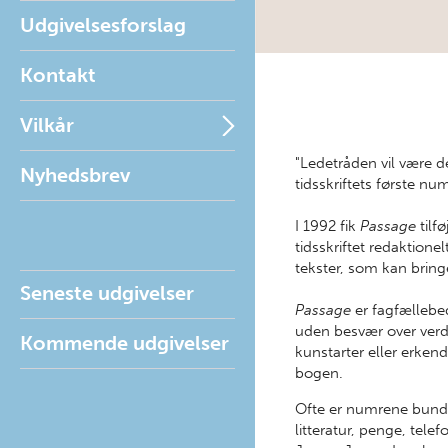
Udgivelsesforslag
Kontakt
Vilkår
"Ledetråden vil være de
Nyhedsbrev
tidsskriftets første n
I 1992 fik
Passage
tilf
tidsskriftet redaktion
tekster, som kan bring
Seneste udgivelser
Passage
er fagfællebed
uden besvær over ver
Kommende udgivelser
kunstarter eller erkend
bogen.
Ofte er numrene bunde
litteratur, penge, tel