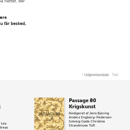
 nettet, der
være
du får besked,
↑
Udgivelsesdato
Titel
Passage 80
t
Krigskunst
Redigeret af
Jens Bjering
Anders Engberg-Pedersen
Solveig Gade
Christine
Lea
Strandmose Toft
dreas