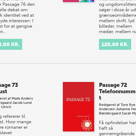
er Passage 76 den
og ungdomslitter
elle debat om
søger i disse år ud
 identitet ved at
grænseområdern
yde interessen: I
mellem skrift, lyd
t for at gengive
billeder, mellem
in…
medier, mellem 
0,00 KR.
120,00 KR.
sage 73
Passage 72
ust
Telefonnumm
t
eret af
Mads Anders
sgaard
Jacob Lund
Redigeret af
Tore Rye
 Ulrich
Andersen
Johanne He
Bøndergaard
Sarah M
g refererer til
st. Hvor mange
Få opfindelser har
re romaner er
haft så
blevet
gennemgribende