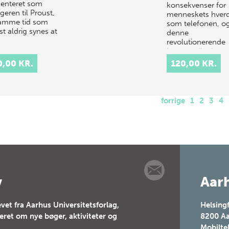
enteret som
konsekvenser for
geren til Proust,
menneskets hver
amme tid som
som telefonen, o
t aldrig synes at
denne
revolutionerende
kommunikationst
har nat…
0,00 KR.
120,00 KR.
forrige
1
2
3
4
v
Aarh
vet fra Aarhus Universitetsforlag,
Helsing
teret om nye bøger, aktiviteter og
8200
Aa
Mobilte