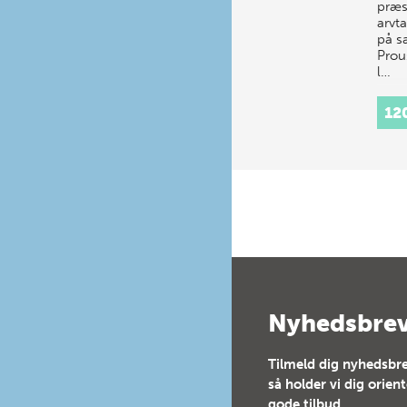
præs
arvta
på s
Prous
l…
12
Nyhedsbre
Tilmeld dig nyhedsbre
så holder vi dig orien
gode tilbud.