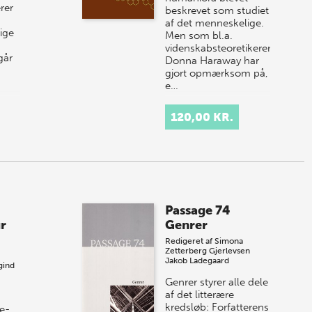
rer
beskrevet som studiet
af det menneskelige.
ige
Men som bl.a.
videnskabsteoretikeren
går
Donna Haraway har
gjort opmærksom på,
e…
120,00 KR.
Passage 74
ur
Genrer
Redigeret af
Simona
Zetterberg Gjerlevsen
Jakob Ladegaard
gind
Genrer styrer alle dele
af det litterære
kredsløb: Forfatterens
ne-