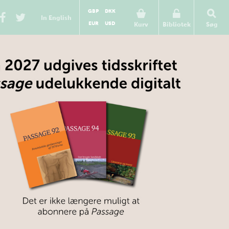
GBP
DKK
In English
EUR
USD
Kurv
Bibliotek
Søg