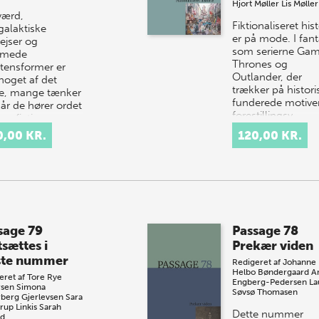
Hjort Møller
Lis Møller
værd,
Fiktionaliseret hist
galaktiske
er på mode. I fan
ejser og
som serierne Gam
mmede
Thrones og
stensformer er
Outlander, der
noget af det
trækker på histori
te, mange tænker
funderede motive
når de hører ordet
forestillingsv…
ce fiction.
re…
0,00 KR.
120,00 KR.
sage 79
Passage 78
tsættes i
Prekær viden
te nummer
Redigeret af
Johanne
Helbo Bøndergaard
A
eret af
Tore Rye
Engberg-Pedersen
La
sen
Simona
Søvsø Thomasen
rberg Gjerlevsen
Sara
rup Linkis
Sarah
Dette nummer
nd