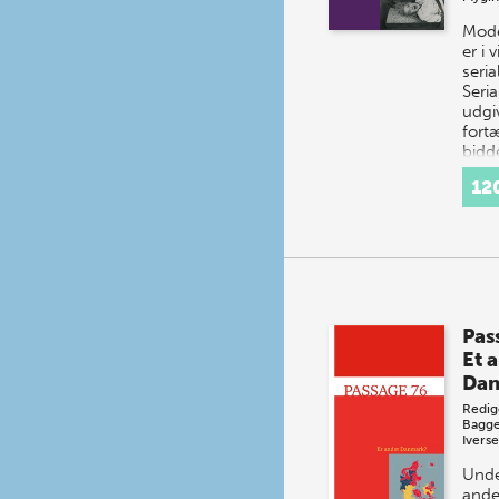
Mode
er i 
seria
Seria
udgi
fortæ
bidd
ofte
12
Pas
Et 
Da
Redig
Bagge
Ivers
Unde
ande