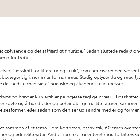
t oplysende og det stilfærdigt finurlige." Sådan sluttede redaktion
ummer fra 1986.
øjelsen "tidsskrift for litteratur og kritik", som præciserer den væsen
elt bevæger sig i, nummer for nummer. Stadig oplysende og med lys
e det bedste med sig af poetiske og akademiske interesser.
ømt og bringer kun artikler på højeste faglige niveau. Tidsskriftet
densdele og århundreder og behandler gerne litteraturen samme
elsesformer, eller
sådan som den ser ud i andre medier og former, 
t sammen af et tema - om kortprosa, essayistik, 60'ernes avantg
efoner og børnelitteratur. Andre numre er orienteret mod forfatters