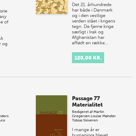
Det 21. århundrede
har både i Danmark
orie
og i den vestlige
tasy
verden stået i krigens
e of
tegn. De fjerne krige
særligt i Irak og
Afghanistan har
sk
affødt en række…
r og
120,00 KR.
Passage 77
Materialitet
Redigeret af
Martin
nders
Gregersen
Louise Mønster
ura
Tobias Skiveren
I mange år er
humaniora blevet