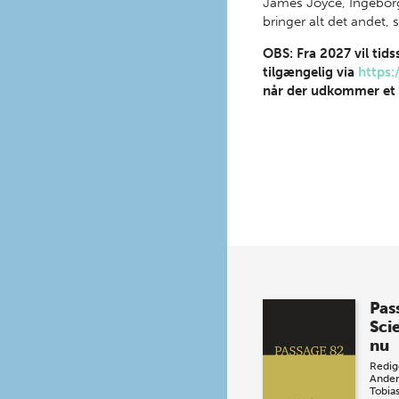
James Joyce, Ingeborg
bringer alt det andet,
OBS: Fra 2027 vil tid
tilgængelig via
https:
når der udkommer et 
Pas
Sci
nu
Redig
Ander
Tobia