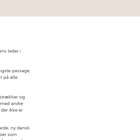
ens leder i
tligste passage,
t på alle
 strækker sig
n med andre
der ikke er
arde, ny dansk
kaber som