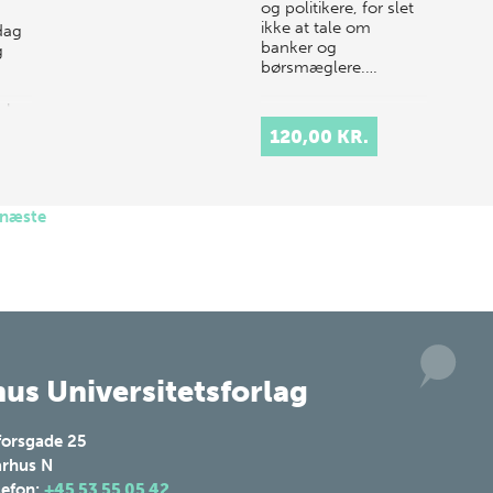
og politikere, for slet
ikke at tale om
dag
banker og
g
børsmæglere.…
eknologi
120,00 KR.
næste
us Universitetsforlag
forsgade 25
rhus N
lefon:
+45 53 55 05 42