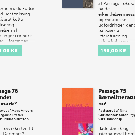
af Passage fokuse
rne mediekultur
på de
vid udstrækning
erkendelsesmæss
liseret kultur.
og metodiske
lisering –
udfordringer, der 
velsen af
på tværs af
llinger i mindre
litteraturen og
er – forbindes
videnskaberne.
 med Viktoria…
Hvordan har l…
0,00 KR.
150,00 KR.
sage 76
Passage 75
andet
Børnelitterat
nmark?
nu!
eret af
Mads Anders
Redigeret af
Nina
sgaard
Stefan
Christensen
Sarah My
en
Tobias Skiveren
Sara Tanderup
r overskriften Et
Både dansk og
t Danmark?
international bør