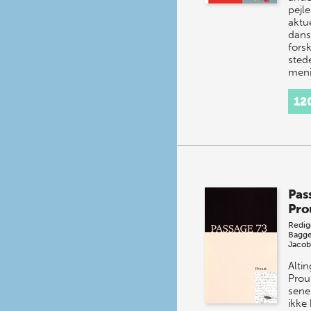
pejl
aktu
dansk
forsk
stede
men
12
Pas
Pro
Redig
Bagge
Jacob
Altin
Prou
sene
ikke 