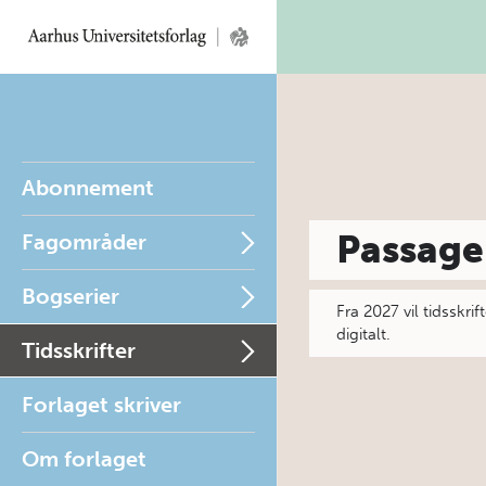
Abonnement
Passage
Fagområder
Bogserier
Fra 2027 vil tidssk
digitalt.
Tidsskrifter
Forlaget skriver
Om forlaget