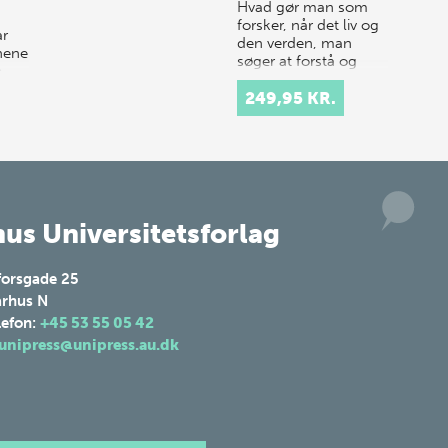
Hvad gør man som
forsker, når det liv og
ar
den verden, man
jnene
søger at forstå og
e
beskrive, er så meget
mere – og nogle
249,95 KR.
rker
gange mindre – end
og
det, sproget kan…
lsen
us Universitetsforlag
forsgade 25
rhus N
lefon:
+45 53 55 05 42
unipress@unipress.au.dk