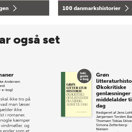
agen
100 danmarkshistorier
ar også set
maner
Grøn
litteraturhisto
kke Andersen
und
Økokritiske
+ e-bog)
genlæsninger 
skal ikke tro på
middelalder til
 hvad man læser.
dag
gælder ikke
Redigeret af
Jens Lohf
st i romaner,
Jørgensen
Torsten Bø
 nogle kæmper
Thomsen
Tobias Skive
vindmøller, og
Simona Zetterberg-
Nielsen
e ender som et