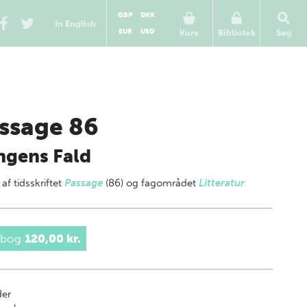
GBP
DKK
In English
EUR
USD
Kurv
Bibliotek
Søg
ssage 86
gens Fald
 af
tidsskriftet
Passage
(86) og fagområdet
Litteratur
 bog
120,00 kr.
der