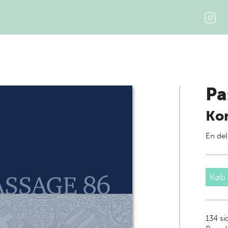
Pa
Kon
En del
Køb
134
si