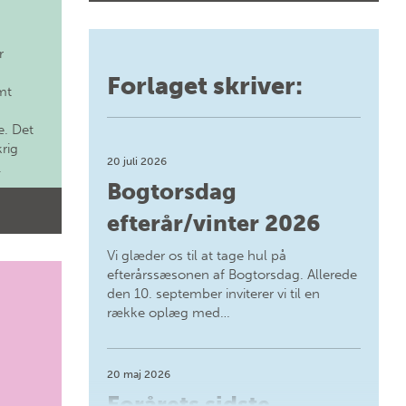
r
Forlaget skriver:
mt
. Det
krig
20 juli 2026
.
Bogtorsdag
efterår/vinter 2026
Vi glæder os til at tage hul på
efterårssæsonen af Bogtorsdag. Allerede
den 10. september inviterer vi til en
række oplæg med…
20 maj 2026
Forårets sidste