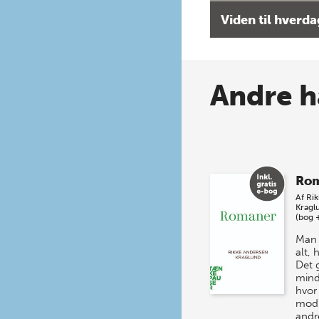
Viden til hverd
Andre h
Ro
Af
Ri
Kragl
(bog 
Man 
alt,
Det 
mind
hvor
mod 
andr