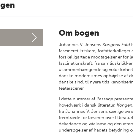
ogen
Om bogen
Johannes V. Jensens
Kongens Fald
h
fascineret kritikere, forfatterkolle
forskelligartede modtagelser er for l
fascinationskraft: fra samtidskritikk
usammenhængende og voldsforherli
danske modernismes ophøjelse af den
danske sind, til nyere tids kanoniseri
teaterscener.
I dette nummer af Passage præsentere
hovedværk i dansk litteratur.
Kongens
fra Johannes V. Jensens særlige evne 
fremtræde for læseren over litteratur
dekadence og vitalisme og den intere
undersøgelser af hadets betydning og