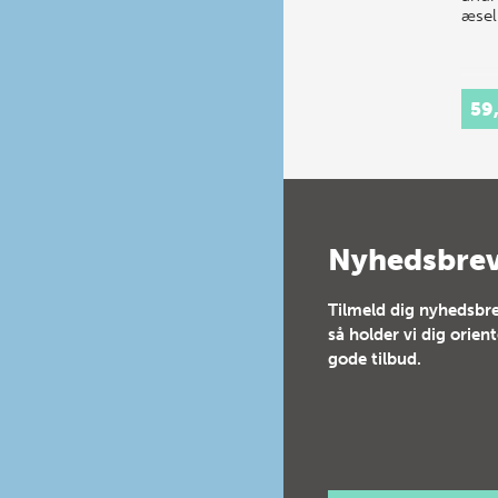
æsel
59
Nyhedsbre
Tilmeld dig nyhedsbre
så holder vi dig orien
gode tilbud.