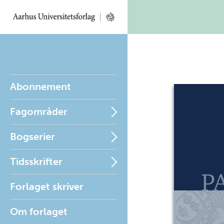
Abonnement
Fagområder
Bogserier
Tidsskrifter
Forlaget skriver
Om forlaget