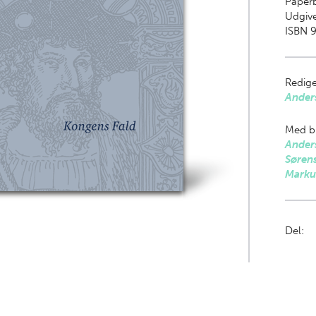
Paper
Udgive
ISBN 9
Redige
Ander
Med bi
Ander
Søren
Markus
Del: