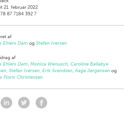
back
t 21. februar 2022
78 87 7184 392 7
ret af
s Ehlers Dam
og
Stefan Iversen
drag af
s Ehlers Dam
,
Monica Wenusch
,
Caroline Ballebye
sen
,
Stefan Iversen
,
Erik Svendsen
,
Aage Jørgensen
og
 Floris Christensen