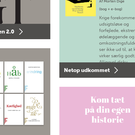
Af
Morten Dige
(bog + e-bog)
Krige forekomme
udsigtsløse og
forfejlede, ekstre
n 2.0
ødelæggende og
omkostningsfulde
ser ikke ud til, at 
virker særlig godt
Alligevel diskv…
Netop udkommet