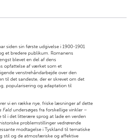
ar siden sin første udgivelse i 1900-1901
ger og et bredere publikum. Romanens
ængst blevet en del af dens
ens opfattelse af værket som et
gende venstrehåndarbejde over den
 til det sandeste, der er skrevet om det
ng, popularisering og adaptation til
r vi en række nye, friske læsninger af dette
 Fald
undersøges fra forskellige vinkler –
til i det litterære sprog at lade en verden
historiske problemstillinger vedrørende
ssante modtagelse i Tyskland til tematiske
 stil og de atmosfæriske og affektive