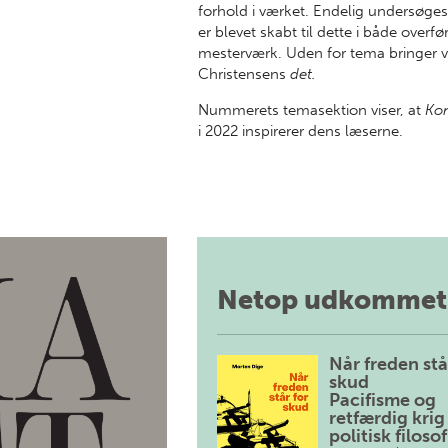
forhold i værket. Endelig undersøges
er blevet skabt til dette i både overf
mesterværk. Uden for tema bringer vi
Christensens
det.
Nummerets temasektion viser, at
Ko
i 2022 inspirerer dens læserne.
Netop udkommet
Når freden stå
skud
Pacifisme og
retfærdig krig 
politisk filosof