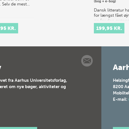
(bog + e-bog)
. Selv de mest…
Dansk litteratur h
for længst fået ø
op for den grønn
dagsorden. I
,95 KR.
199,95 KR.
boghandlen er væ
af Theis Ørntoft 
Ursula Andkjær O
en fast del a…
v
Aarh
vet fra Aarhus Universitetsforlag,
Helsing
teret om nye bøger, aktiviteter og
8200
Aa
Mobilte
E-mail: