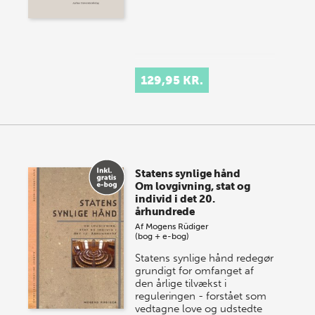
129,95 KR.
Statens synlige hånd
Om lovgivning, stat og
individ i det 20.
århundrede
Af
Mogens Rüdiger
(bog + e-bog)
Statens synlige hånd redegør
grundigt for omfanget af
den årlige tilvækst i
reguleringen - forstået som
vedtagne love og udstedte