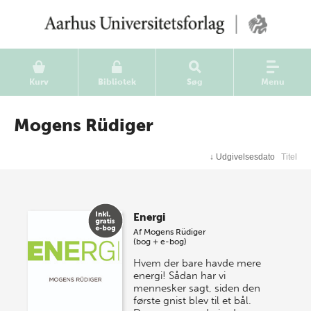
Kurv
Bibliotek
Søg
Menu
Mogens Rüdiger
↓
Udgivelsesdato
Titel
Energi
Af
Mogens Rüdiger
(bog + e-bog)
Hvem der bare havde mere
energi! Sådan har vi
mennesker sagt, siden den
første gnist blev til et bål.