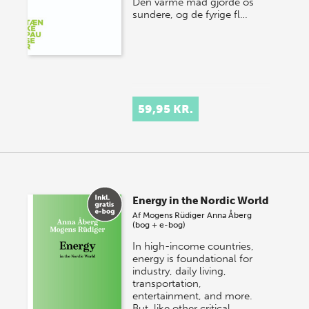
Den varme mad gjorde os
sundere, og de fyrige fl…
59,95 KR.
Energy in the Nordic World
Af
Mogens Rüdiger
Anna Åberg
(bog + e-bog)
In high-income countries,
energy is foundational for
industry, daily living,
transportation,
entertainment, and more.
But, like other critical