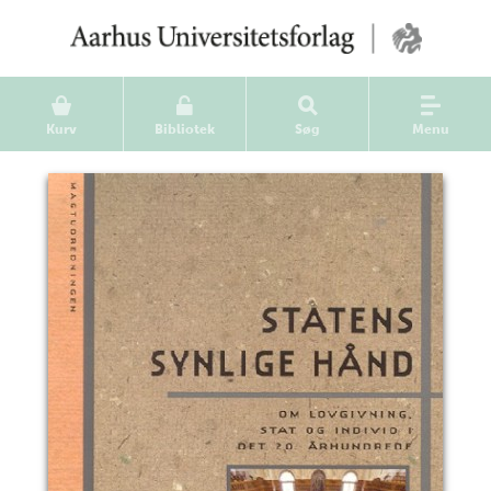
Kurv
Bibliotek
Søg
Menu