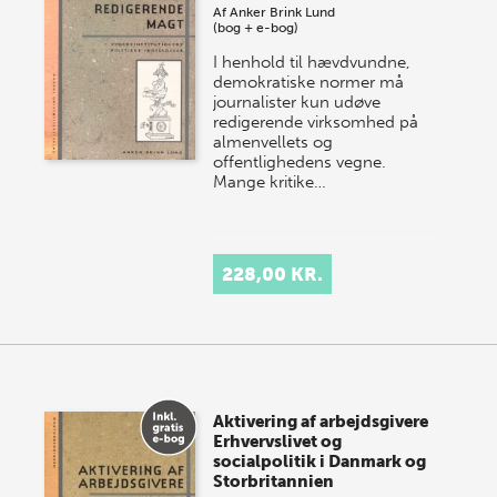
Af
Anker Brink Lund
(bog + e-bog)
I henhold til hævdvundne,
demokratiske normer må
journalister kun udøve
redigerende virksomhed på
almenvellets og
offentlighedens vegne.
Mange kritike…
228,00 KR.
Aktivering af arbejdsgivere
Erhvervslivet og
socialpolitik i Danmark og
Storbritannien