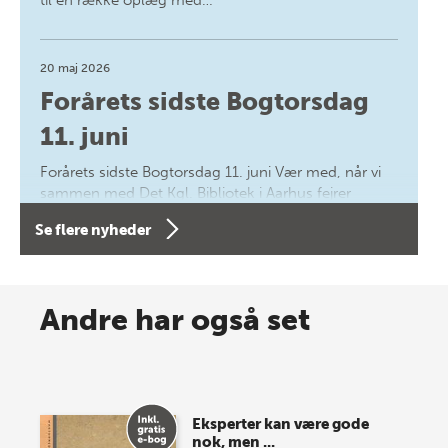
20 maj 2026
Forårets sidste Bogtorsdag
11. juni
Forårets sidste Bogtorsdag 11. juni Vær med, når vi
sammen med Det Kgl. Bibliotek i Aarhus fejrer
forfatterne bag vores nyes…
Se flere nyheder
8 maj 2026
Spar op til 70% til sommer-
Andre har også set
lagersalg!
Vi gentager succesen og inviterer igen i år til vores
store sommer-lagersalg, så sæt kryds i kalenderen
Eksperter kan være gode
onsdag den 10. j…
nok, men ...