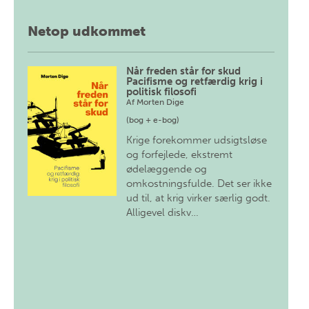
Netop udkommet
Når freden står for skud
Pacifisme og retfærdig krig i
politisk filosofi
Af
Morten Dige
(bog + e-bog)
Krige forekommer udsigtsløse
og forfejlede, ekstremt
ødelæggende og
omkostningsfulde. Det ser ikke
ud til, at krig virker særlig godt.
Alligevel diskv…