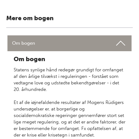
Mere om bogen
Om bogen
Om bogen
Statens synlige hånd
redegør grundigt for omfanget
af den årlige tilvækst i reguleringen - forstået som
vedtagne love og udstedte bekendtgørelser - i det
20. århundrede.
Et af de iøjnefaldende resultater af Mogens Rüdigers
undersøgelser er, at borgerlige og
socialdemokratiske regeringer gennemfører stort set
lige meget regulering, og at det er andre faktorer, der
er bestemmende for omfanget. Fx opfattelsen af, at
der er krise eller krisetegn i samfundet.