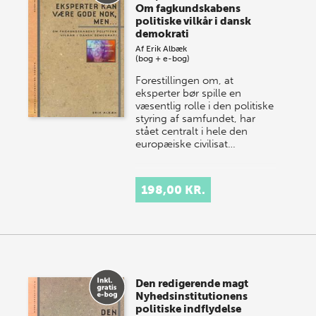
Om fagkundskabens
politiske vilkår i dansk
demokrati
Af
Erik Albæk
(bog + e-bog)
Forestillingen om, at
eksperter bør spille en
væsentlig rolle i den politiske
styring af samfundet, har
stået centralt i hele den
europæiske civilisat…
198,00 KR.
Den redigerende magt
Nyhedsinstitutionens
politiske indflydelse