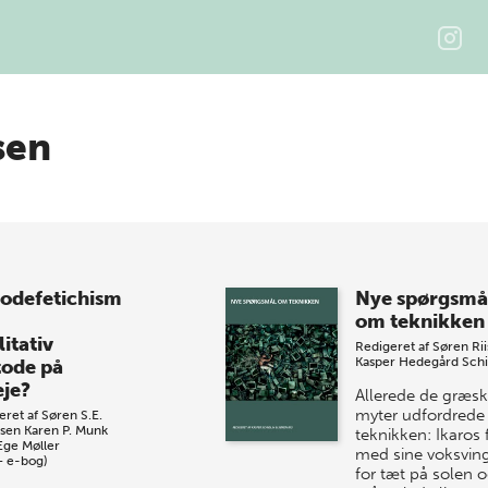
sen
odefetichism
Nye spørgsmå
om teknikken
itativ
Redigeret af
Søren Rii
Kasper Hedegård Schi
ode på
eje?
Allerede de græs
myter udfordrede
eret af
Søren S.E.
sen
Karen P. Munk
teknikken: Ikaros f
Ege Møller
med sine voksvin
+ e-bog)
for tæt på solen 