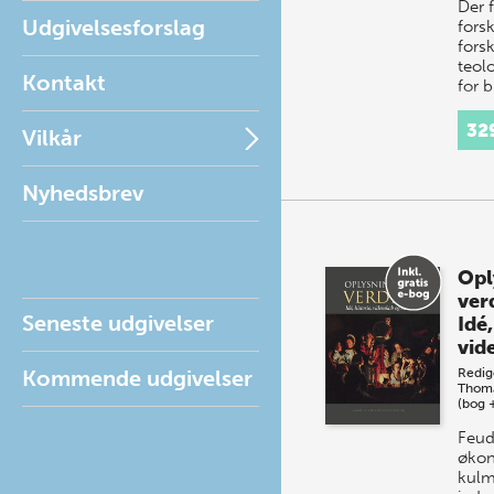
Der 
Udgivelsesforslag
forsk
forsk
teolo
Kontakt
for 
par 
stude
32
Vilkår
forsk
gens
Nyhedsbrev
Opl
ver
Seneste udgivelser
Idé,
vid
Kommende udgivelser
Redig
Thoma
(bog 
Feud
økon
kulm