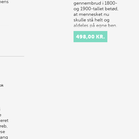
 mens
gennembrud i 1800-
og 1900-tallet betød,
at mennesket nu
skulle stå helt og
aldeles på egne ben.
Familien, naturen,
498,00 KR.
historien, Gud og
nat…
ok
i
e
eret
reb,
øse
lang