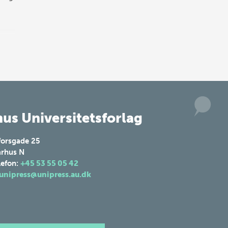
us Universitetsforlag
forsgade 25
rhus N
lefon:
+45 53 55 05 42
unipress@unipress.au.dk