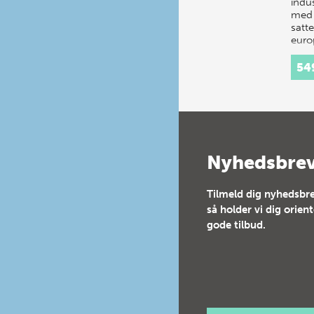
indus
med
satte
euro
syst
glob
54
Nyhedsbre
Tilmeld dig nyhedsbre
så holder vi dig orien
gode tilbud.