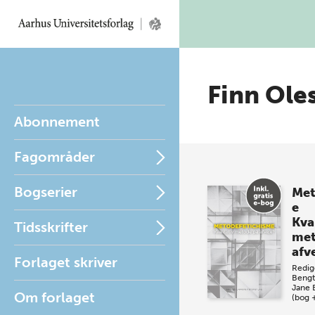
Finn Ole
Abonnement
Fagområder
Bogserier
Met
e
Kval
Tidsskrifter
met
afv
Forlaget skriver
Redig
Bengt
Jane 
Om forlaget
(bog 