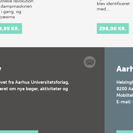
trielle revolution
blev identificeret
 dampmaskinen
med…
 i gang, og
pæerne
ematiserede
al arbejdsdeli…
9,95 KR.
298,00 KR.
v
Aarh
vet fra Aarhus Universitetsforlag,
Helsing
teret om nye bøger, aktiviteter og
8200
Aa
Mobilte
E-mail: