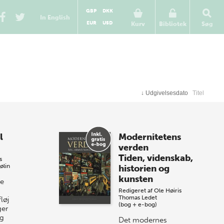
GBP
DKK
In English
EUR
USD
Kurv
Bibliotek
Søg
↓
Udgivelsesdato
Titel
l
Modernitetens
verden
Tiden, videnskab,
s
ølin
historien og
kunsten
ke
Redigeret af
Ole Høiris
Thomas Ledet
løj
(bog + e-bog)
ger
og
Det modernes