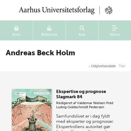
Kurv
Bibliotek
Søg
Menu
Andreas Beck Holm
↓
Udgivelsesdato
Titel
Ekspertise og prognose
Slagmark 84
Redigeret af
Valdemar Nielsen Pold
Ludvig Goldschmidt Pedersen
Samfundslivet er i dag fyldt
med eksperter og prognoser.
Ekspertrollens autoritet gør