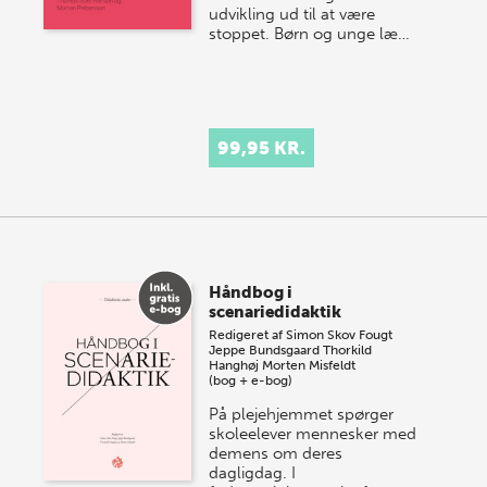
udvikling ud til at være
stoppet. Børn og unge læ…
99,95 KR.
Håndbog i
scenariedidaktik
Redigeret af
Simon Skov Fougt
Jeppe Bundsgaard
Thorkild
Hanghøj
Morten Misfeldt
(bog + e-bog)
På plejehjemmet spørger
skoleelever mennesker med
demens om deres
dagligdag. I