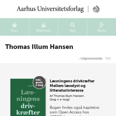
Kurv
Bibliotek
Søg
Menu
Thomas Illum Hansen
↓
Udgivelsesdato
Titel
Læsningens drivkræfter
Mellem læselyst og
litteraturinteresse
Af
Thomas Illum Hansen
(bog + e-bog)
Bogen findes også kapitelvis
som Open Access hos