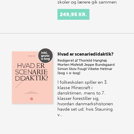
skoler og lærere gik sammen
om…
249,95 KR.
Hvad er scenariedidaktik?
Redigeret af
Thorkild Hanghøj
Morten Misfeldt
Jeppe Bundsgaard
Simon Skov Fougt
Vibeke Hetmar
(bog + e-bog)
I folkeskolen spiller en 3.
klasse Minecraft i
dansktimen, mens to 7.
klasser forestiller sig,
hvordan danmarkshistorien
havde set ud, hvis Stauning
v…