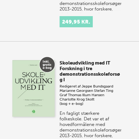
demonstrationsskoleforsøgene
2013-2015, hvor forskere,
skoler og lærere gik sammen
om…
249,95 KR.
Skoleudvikling med IT
Forskning i tre
demonstrationsskoleforsø
g I
Redigeret af
Jeppe Bundsgaard
Marianne Georgsen
Stefan Ting
Graf
Thomas Illum Hansen
Charlotte Krog Skott
(bog + e-bog)
En fagligt stærkere
folkeskole. Det var et af
hovedformålene med
demonstrationsskoleforsøgene
2013-2015, hvor forskere,