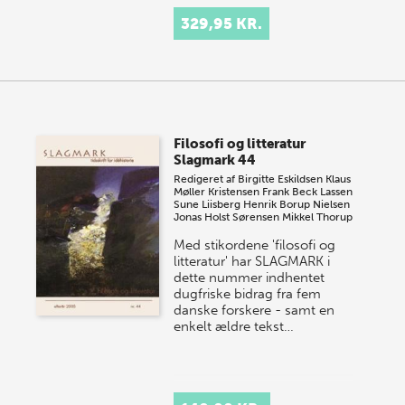
329,95 KR.
Filosofi og litteratur
Slagmark 44
Redigeret af
Birgitte Eskildsen
Klaus
Møller Kristensen
Frank Beck Lassen
Sune Liisberg
Henrik Borup Nielsen
Jonas Holst Sørensen
Mikkel Thorup
Med stikordene 'filosofi og
litteratur' har SLAGMARK i
dette nummer indhentet
dugfriske bidrag fra fem
danske forskere - samt en
enkelt ældre tekst…