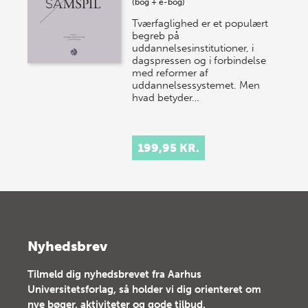
(bog + e-bog)
Tværfaglighed er et populært
begreb på
uddannelsesinstitutioner, i
dagspressen og i forbindelse
med reformer af
uddannelsessystemet. Men
hvad betyder…
199,95 KR.
Nyhedsbrev
Tilmeld dig nyhedsbrevet fra Aarhus
Universitetsforlag, så holder vi dig orienteret om
nye bøger, aktiviteter og gode tilbud.