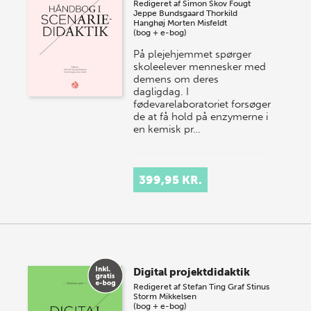
Redigeret af
Simon Skov Fougt
Jeppe Bundsgaard
Thorkild
Hanghøj
Morten Misfeldt
(bog + e-bog)
På plejehjemmet spørger
skoleelever mennesker med
demens om deres
dagligdag. I
fødevarelaboratoriet forsøger
de at få hold på enzymerne i
en kemisk pr…
399,95 KR.
Digital projektdidaktik
Redigeret af
Stefan Ting Graf
Stinus
Storm Mikkelsen
(bog + e-bog)