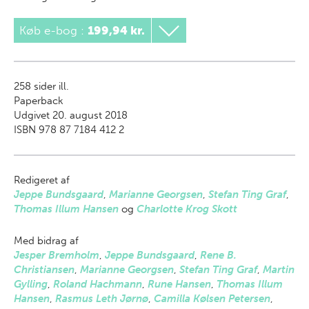
Køb e-bog
:
199,94 kr.
258
sider ill.
Paperback
Udgivet 20. august 2018
ISBN 978 87 7184 412 2
Redigeret af
Jeppe Bundsgaard
,
Marianne Georgsen
,
Stefan Ting Graf
,
Thomas Illum Hansen
og
Charlotte Krog Skott
Med bidrag af
Jesper Bremholm
,
Jeppe Bundsgaard
,
Rene B.
Christiansen
,
Marianne Georgsen
,
Stefan Ting Graf
,
Martin
Gylling
,
Roland Hachmann
,
Rune Hansen
,
Thomas Illum
Hansen
,
Rasmus Leth Jørnø
,
Camilla Kølsen Petersen
,