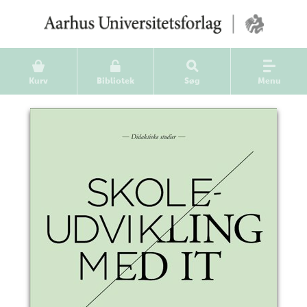
Kurv
Bibliotek
Søg
Menu