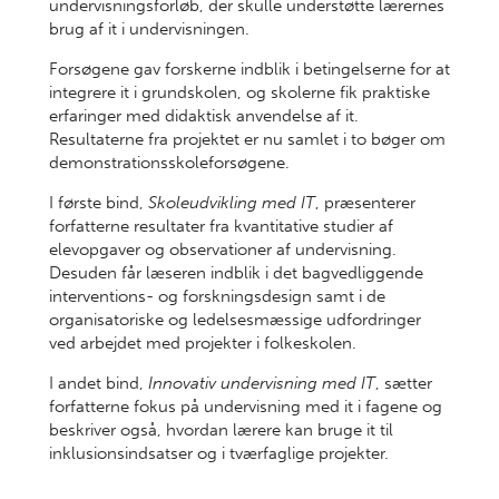
undervisningsforløb, der skulle understøtte lærernes
brug af it i undervisningen.
Forsøgene gav forskerne indblik i betingelserne for at
integrere it i grundskolen, og skolerne fik praktiske
erfaringer med didaktisk anvendelse af it.
Resultaterne fra projektet er nu samlet i to bøger om
demonstrationsskoleforsøgene.
I første bind,
Skoleudvikling med IT
, præsenterer
forfatterne resultater fra kvantitative studier af
elevopgaver og observationer af undervisning.
Desuden får læseren indblik i det bagvedliggende
interventions- og forskningsdesign samt i de
organisatoriske og ledelsesmæssige udfordringer
ved arbejdet med projekter i folkeskolen.
I andet bind,
Innovativ undervisning med IT
, sætter
forfatterne fokus på undervisning med it i fagene og
beskriver også, hvordan lærere kan bruge it til
inklusionsindsatser og i tværfaglige projekter.