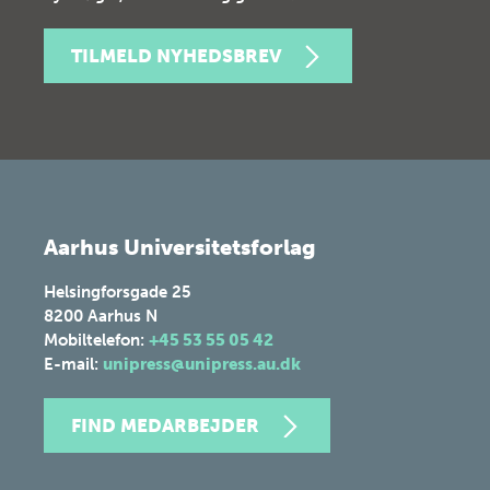
TILMELD NYHEDSBREV
Aarhus Universitetsforlag
Helsingforsgade 25
8200
Aarhus N
Mobiltelefon:
+45 53 55 05 42
E-mail:
unipress@unipress.au.dk
FIND MEDARBEJDER