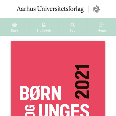
Kurv
Bibliotek
Søg
Menu