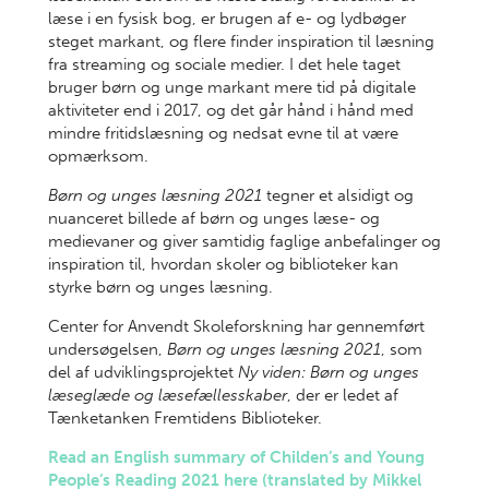
læse i en fysisk bog, er brugen af e- og lydbøger
steget markant, og flere finder inspiration til læsning
fra streaming og sociale medier. I det hele taget
bruger børn og unge markant mere tid på digitale
aktiviteter end i 2017, og det går hånd i hånd med
mindre fritidslæsning og nedsat evne til at være
opmærksom.
Børn og unges læsning 2021
tegner et alsidigt og
nuanceret billede af børn og unges læse- og
medievaner og giver samtidig faglige anbefalinger og
inspiration til, hvordan skoler og biblioteker kan
styrke børn og unges læsning.
Center for Anvendt Skoleforskning har gennemført
undersøgelsen,
Børn og unges læsning 2021
, som
del af udviklingsprojektet
Ny viden: Børn og unges
læseglæde og læsefællesskaber
, der er ledet af
Tænketanken Fremtidens Biblioteker.
Read an English summary of Childen’s and Young
People’s Reading 2021 here (translated by Mikkel