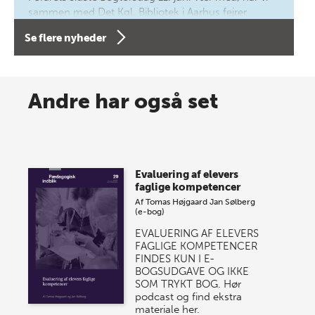
sammen med Det Kgl. Bibliotek i Aarhus fejrer
forfatterne bag vores nyes…
Se flere nyheder
8 maj 2026
Spar op til 70% til sommer-
Andre har også set
lagersalg!
Vi gentager succesen og inviterer igen i år til vores
store sommer-lagersalg, så sæt kryds i kalenderen
Evaluering af elevers
onsdag den 10. j…
faglige kompetencer
Af
Tomas Højgaard
Jan Sølberg
(e-bog)
EVALUERING AF ELEVERS
FAGLIGE KOMPETENCER
FINDES KUN I E-
BOGSUDGAVE OG IKKE
SOM TRYKT BOG. Hør
podcast og find ekstra
materiale her.