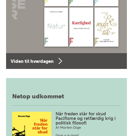
Viden til hverdagen
Netop udkommet
Når freden står for skud
Pacifisme og retfærdig krig i
politisk filosofi
Af
Morten Dige
(bog + e-bog)