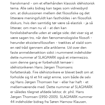
franskmand - om et efterhånden klassisk idéhistorisk
tema. Alle seks bidrag kan tages som vidnesbyrd
om, at diskussionen mellem det filosofiske og det
litterære meningsfuldt kan fastholdes i en filosofisk
diskurs, hvis den samtidig tør være så elastisk - ja så
litterær, om man nu vil - at den kan
forskelsbehandle uden at vælge side; det viser sig at
være sagen tro, når den fænomenologiske filosofi -
herunder eksistensfilosofien - trækkes af stald som
en rød tråd igennem alle artiklerne. Ud over den
faste anmeldersektion sidst i nummeret indeholder
dette nummer af SLAGMARK også et intermezzo,
som denne gang er forbeholdt temaer i
idéhistorikeren Hans Jørgen Thomsens
forfatterskab. Fire idéhistorikere er blevet bedt om at
forholde sig til et frit valgt emne, som både de selv
og Hans Jørgen Thomsen har - eller har haft - et
mellemværende med. Dette nummer af SLAGMARK
er således tilegnet afdøde lektor, dr. phil. Hans
Jørgen Thomsen (1950-2005). SLAGMARK nummer
44 indeholder bidrag fra Søren Harnow Klausen,