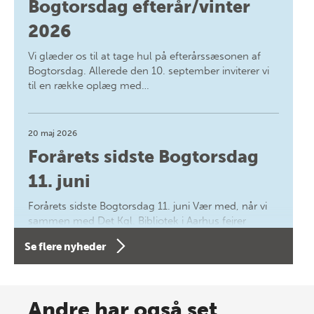
Bogtorsdag efterår/vinter
2026
Vi glæder os til at tage hul på efterårssæsonen af
Bogtorsdag. Allerede den 10. september inviterer vi
til en række oplæg med…
20 maj 2026
Forårets sidste Bogtorsdag
11. juni
Forårets sidste Bogtorsdag 11. juni Vær med, når vi
sammen med Det Kgl. Bibliotek i Aarhus fejrer
forfatterne bag vores nyes…
Se flere nyheder
8 maj 2026
Spar op til 70% til sommer-
Andre har også set