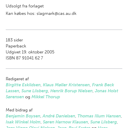
Udsolgt fra forlaget
Kan købes hos: slagmark@cas.au.dk
183
sider
Paperback
Udgivet 19. oktober 2005
ISBN 87 91041 62 7
Redigeret af
Birgitte Eskildsen
,
Klaus Møller Kristensen
,
Frank Beck
Lassen
,
Sune Liisberg
,
Henrik Borup Nielsen
,
Jonas Holst
Sørensen
og
Mikkel Thorup
Med bidrag af
Benjamin Boysen
,
André Danielsen
,
Thomas Illum Hansen
,
Isak Winkel Holm
,
Søren Harnow Klausen
,
Sune Liisberg
,