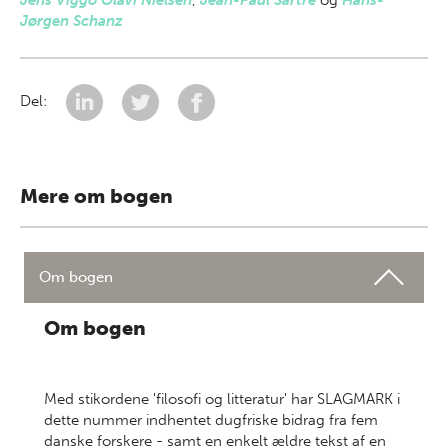
Jens Viggo Olavi Nielsen
,
Jean-Paul Sartre
og
Hans-
Jørgen Schanz
Del:
Mere om bogen
Om bogen
Om bogen
Med stikordene 'filosofi og litteratur' har SLAGMARK i
dette nummer indhentet dugfriske bidrag fra fem
danske forskere - samt en enkelt ældre tekst af en