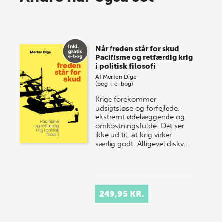
lagersalg!
Vi gentager succesen og inviterer igen i år til vores
store sommer-lagersalg, så sæt kryds i kalenderen
Når freden står for skud
onsdag den 10. j…
Pacifisme og retfærdig krig
i politisk filosofi
Af
Morten Dige
(bog + e-bog)
Krige forekommer
udsigtsløse og forfejlede,
ekstremt ødelæggende og
omkostningsfulde. Det ser
ikke ud til, at krig virker
særlig godt. Alligevel diskv…
249,95 KR.