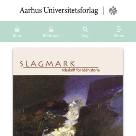
Kurv
Bibliotek
Søg
Menu