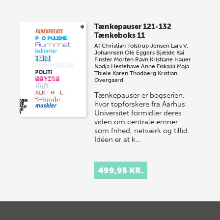
Tænkepauser 121-132
Tænkeboks 11
Af
Christian Tolstrup Jensen
Lars V.
Johannsen
Ole Eggers Bjælde
Kai
Finster
Morten Ravn
Kristiane Hauer
Nadja Hestehave
Anne Fiskaali
Maja
Thiele
Karen Thodberg
Kristian
Overgaard
Tænkepauser er bogserien,
hvor topforskere fra Aarhus
Universitet formidler deres
viden om centrale emner
som frihed, netværk og tillid.
Idéen er at k…
499,95 KR.