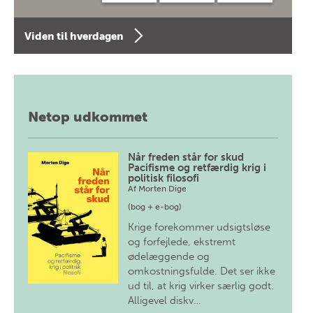
Viden til hverdagen
Netop udkommet
Når freden står for skud
Pacifisme og retfærdig krig i
politisk filosofi
Af
Morten Dige
(bog + e-bog)
Krige forekommer udsigtsløse
og forfejlede, ekstremt
ødelæggende og
omkostningsfulde. Det ser ikke
ud til, at krig virker særlig godt.
Alligevel diskv…