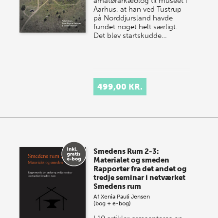
amatørarkæolog til museet i
Aarhus, at han ved Tustrup
på Norddjursland havde
fundet noget helt særligt.
Det blev startskudde…
499,00 KR.
Smedens Rum 2-3:
Materialet og smeden
Rapporter fra det andet og
tredje seminar i netværket
Smedens rum
Af
Xenia Pauli Jensen
(bog + e-bog)