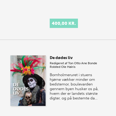
400,00 KR.
De dødes liv
Redigeret af
Ton Otto
Ane Bonde
Rolsted
Ole Høiris
Bornholmeruret i stuens
hjørne vækker minder om
bedstemor, boulevarden
gennem byen husker os på,
hvem der er landets største
digter, og på bestemte da…