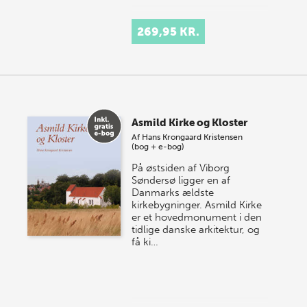
269,95 KR.
Asmild Kirke og Kloster
Af
Hans Krongaard Kristensen
(bog + e-bog)
På østsiden af Viborg
Søndersø ligger en af
Danmarks ældste
kirkebygninger. Asmild Kirke
er et hovedmonument i den
tidlige danske arkitektur, og
få ki…