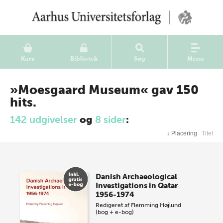
Kurv
Bibliotek
Søg
Menu
»Moesgaard Museum« gav 150
hits.
142 udgivelser
og
8 sider
:
↓
Placering
Titel
Danish Archaeological
Investigations in Qatar
1956-1974
Redigeret af
Flemming Højlund
(bog + e-bog)