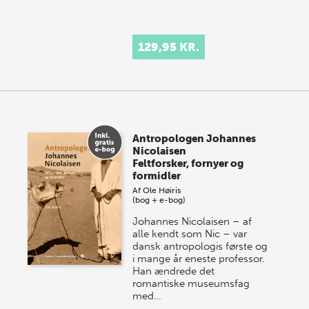
129,95 KR.
Antropologen Johannes
Nicolaisen
Feltforsker, fornyer og
formidler
Af
Ole Høiris
(bog + e-bog)
Johannes Nicolaisen – af
alle kendt som Nic – var
dansk antropologis første og
i mange år eneste professor.
Han ændrede det
romantiske museumsfag
med…