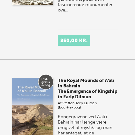
fascinerende monumenter
ove…
250,00 KR.
The Royal Mounds of A'ali
in Bahrain
The Emergence of Kingship
in Early Dilmun
Af
Steffen Terp Laursen
(bog + e-bog)
Kongegravene ved A’ali i
Bahrain har længe være
omgivet af mystik, og man
har antaget, at de