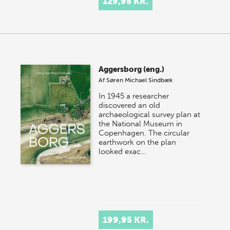
129,95 KR.
Aggersborg (eng.)
Af
Søren Michael Sindbæk
In 1945 a researcher
discovered an old
archaeological survey plan at
the National Museum in
Copenhagen. The circular
earthwork on the plan
looked exac…
199,95 KR.