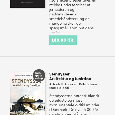
I 10 artikler præsenteres en
række undersøgelser af
jernalderen og
middelalderens
smedehåndværk og de
mange forskellige
spørgsmål, som nutidens
forskn…
148,00 KR.
Stendysser
Arkitektur og funktion
Af
Niels H. Andersen
Palle Eriksen
(bog + e-bog)
Stendysserne hører til blandt
de ældste og mest
monumentale oldtidsminder
i Danmark. De over 5.000 år
gamle anlæg står som