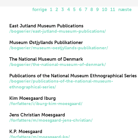
forrige
1
2
3
4
5
6
7
8
9
10
11
næste
East Jutland Museum Publications
/bogserier/east-jutland-museum-publications/
Museum Østjyllands Publikationer
/bogserier/museum-oestjyllands-publikationer/
The National Museum of Denmark
/bogserier/the-national-museum-of-denmark/
Publications of the National Museum Ethnographical Series
/bogserier/publications-of-the-national-museum-
ethnographical-series/
Kim Moesgaard Iburg
/forfattere/i/iburg-kim-moesgaard/
Jens Christian Moesgaard
/forfattere/m/moesgaard-jens-christian/
K.P. Moesgaard
/forfattere/m/moesgaard-kp/