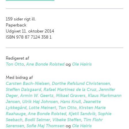
159
sider rigt ill.
Paperback
Udgivet 11. oktober 2014
ISBN 978 87 7124 358 1
Redigeret af
Ton Otto
,
Ane Bonde Rolsted
og
Ole Høiris
Med bidrag af
Carsten Bach-Nielsen
,
Dorthe Refslund Christensen
,
Steffen Dalsgaard
,
Rafael Martinez de la Cruz
,
Jennifer
Deger
,
Armin W. Geertz
,
Mikael Gravers
,
Klaus Markmann
Jensen
,
Ulrik Høj Johnsen
,
Hans Krull
,
Jeanette
Lykkegård
,
Lotte Meinert
,
Ton Otto
,
Kirsten Marie
Raahauge
,
Ane Bonde Rolsted
,
Kjetil Sandvik
,
Sophie
Seebach
,
Bodil Selmer
,
Vibeke Steffen
,
Tim Flohr
Sørensen
,
Sofie Maj Thomsen
og
Ole Høiris