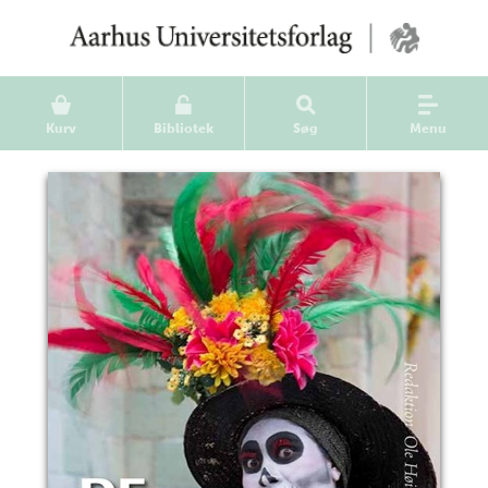
Kurv
Bibliotek
Søg
Menu