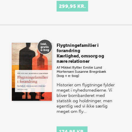
299,95 KR.
Flygtningefamilier i
forandring
Kærlighed, omsorg og
nære relationer
Af
Mikkel Rytter
Emilie Lund
Mortensen
Susanne Bregnbæk
(bog + e-bog)
Historier om flygtninge fylder
meget i nyhedsmedierne. Vi
bliver bombarderet med
statistik og holdninger, men
egentlig ved vi ikke særlig
meget om fly…
174,95 KR.