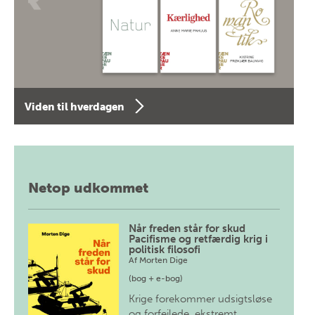
Viden til hverdagen
Netop udkommet
Når freden står for skud
Pacifisme og retfærdig krig i
politisk filosofi
Af
Morten Dige
(bog + e-bog)
Krige forekommer udsigtsløse
og forfejlede, ekstremt