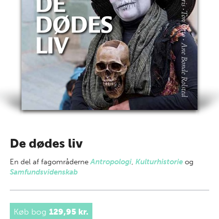
De dødes liv
En del af
fagområderne
Antropologi
,
Kulturhistorie
og
Samfundsvidenskab
Køb bog
129,95 kr.