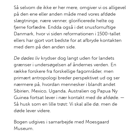
Så selvom de ikke er her mere, omgiver vi os alligevel
på den ene eller anden måde med vores afdøde
slægtninge, nære venner, glorificerede helte og
fjerne forfædre. Endda også i det snusfornuftige
Danmark, hvor vi siden reformationen i 1500-tallet
ellers har gjort vort bedste for at afbryde kontakten
med dem på den anden side.
De dødes liv
krydser dog langt uden for landets
grænser i undersøgelsen af åndernes verden. En
række forskere fra forskellige fagområder, men
primært antropologi breder perspektivet ud og ser
nærmere på, hvordan mennesker i blandt andet
Sibirien, Mexico, Uganda, Australien og Papua Ny
Guinea fortsat lever i nær kontakt med de afdøde. ─
Så husk som en lille trøst: Vi skal alle dø, men de
døde lever videre.
Bogen udgives i samarbejde med Moesgaard
Museum.