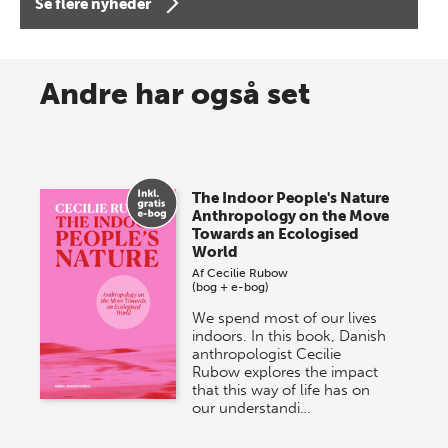
Se flere nyheder
8 maj 2026
Spar op til 70% til sommer-
Andre har også set
lagersalg!
Vi gentager succesen og inviterer igen i år til vores
store sommer-lagersalg, så sæt kryds i kalenderen
The Indoor People's Nature
onsdag den 10. j…
Anthropology on the Move
Towards an Ecologised
World
Af
Cecilie Rubow
(bog + e-bog)
We spend most of our lives
indoors. In this book, Danish
anthropologist Cecilie
Rubow explores the impact
that this way of life has on
our understandi…