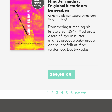
Minutter i midnat
En global historie om
kernevåben
Af
Henry Nielsen
Casper Andersen
(bog + e-bog)
Dommedagsuret slog sit
første slag i 1947. Med urets
visere på syv minutter i
midnat prøvede bekymrede
videnskabsfolk at råbe
verden op. Det lykkedes…
299,95 KR.
1
2
3
4
5
6
næste