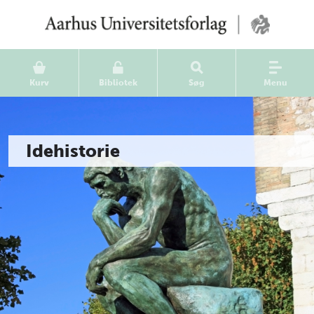
Kurv
Bibliotek
Søg
Menu
Idehistorie