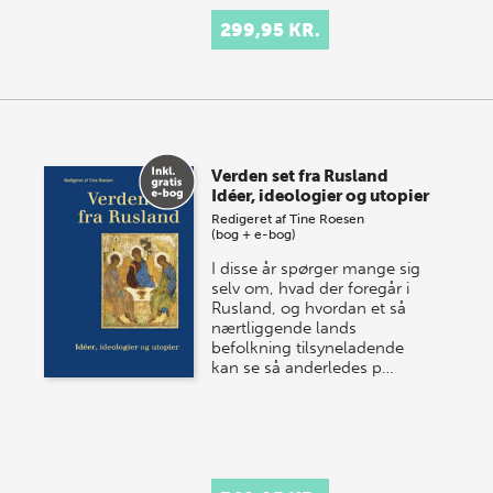
299,95 KR.
Verden set fra Rusland
Idéer, ideologier og utopier
Redigeret af
Tine Roesen
(bog + e-bog)
I disse år spørger mange sig
selv om, hvad der foregår i
Rusland, og hvordan et så
nærtliggende lands
befolkning tilsyneladende
kan se så anderledes p…