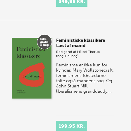
349,95 KR.
Feministiske klassikere
Læst af mænd
Redigeret af
Mikkel Thorup
(bog + e-bog)
Feminisme er ikke kun for
kvinder. Mary Wollstonecraft,
feminismens førstedame,
talte også mandens sag. Og
John Stuart Mill,
liberalismens granddaddy,…
199,95 KR.