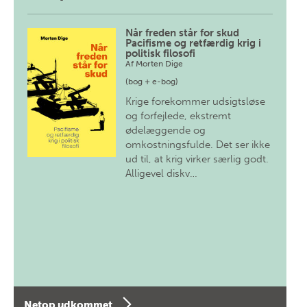
Når freden står for skud
Pacifisme og retfærdig krig i
politisk filosofi
Af
Morten Dige
(bog + e-bog)
Krige forekommer udsigtsløse
og forfejlede, ekstremt
ødelæggende og
omkostningsfulde. Det ser ikke
ud til, at krig virker særlig godt.
Alligevel diskv…
Netop udkommet