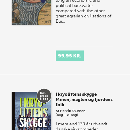
long an economic and
political backwater
compared with the other
great agrarian civilisations of
Eur…
99,95 KR.
I kryolittens skygge
Minen, magten og fjordens
folk
Af
Henrik Knudsen
(bog + e-bog)
I mere end 130 år udvandt
danske virksomheder