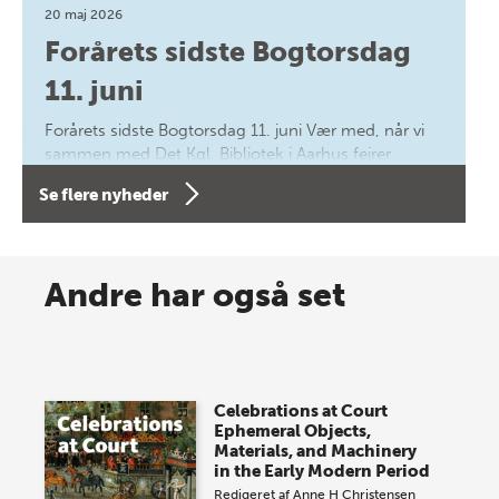
20 maj 2026
Forårets sidste Bogtorsdag
11. juni
Forårets sidste Bogtorsdag 11. juni Vær med, når vi
sammen med Det Kgl. Bibliotek i Aarhus fejrer
forfatterne bag vores nyes…
Se flere nyheder
8 maj 2026
Spar op til 70% til sommer-
Andre har også set
lagersalg!
Vi gentager succesen og inviterer igen i år til vores
store sommer-lagersalg, så sæt kryds i kalenderen
Celebrations at Court
onsdag den 10. j…
Ephemeral Objects,
Materials, and Machinery
in the Early Modern Period
Redigeret af
Anne H Christensen