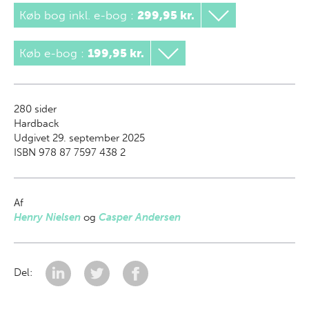
Køb bog inkl. e-bog
:
299,95 kr.
Køb e-bog
:
199,95 kr.
280
sider
Hardback
Udgivet 29. september 2025
ISBN 978 87 7597 438 2
Af
Henry Nielsen
og
Casper Andersen
Del: