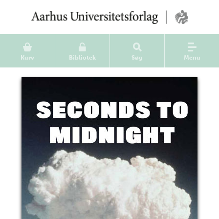
Kurv
Bibliotek
Søg
Menu