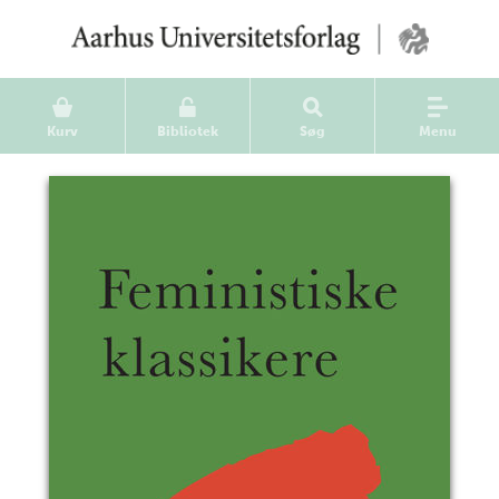
Kurv
Bibliotek
Søg
Menu