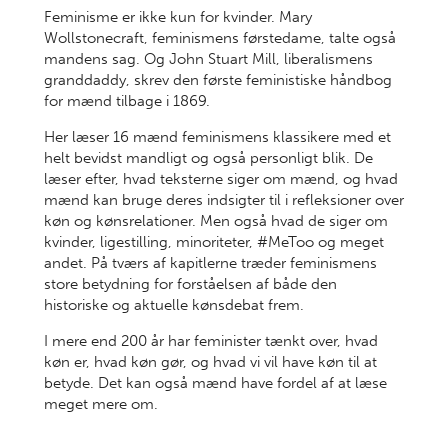
Feminisme er ikke kun for kvinder. Mary
Wollstonecraft, feminismens førstedame, talte også
mandens sag. Og John Stuart Mill, liberalismens
granddaddy, skrev den første feministiske håndbog
for mænd tilbage i 1869.
Her læser 16 mænd feminismens klassikere med et
helt bevidst mandligt og også personligt blik. De
læser efter, hvad teksterne siger om mænd, og hvad
mænd kan bruge deres indsigter til i refleksioner over
køn og kønsrelationer. Men også hvad de siger om
kvinder, ligestilling, minoriteter, #MeToo og meget
andet. På tværs af kapitlerne træder feminismens
store betydning for forståelsen af både den
historiske og aktuelle kønsdebat frem.
I mere end 200 år har feminister tænkt over, hvad
køn er, hvad køn gør, og hvad vi vil have køn til at
betyde. Det kan også mænd have fordel af at læse
meget mere om.