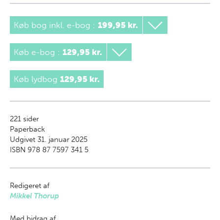
Køb bog inkl. e-bog
:
199,95 kr.
Køb e-bog
:
129,95 kr.
Køb lydbog
129,95 kr.
221
sider
Paperback
Udgivet 31. januar 2025
ISBN 978 87 7597 341 5
Redigeret af
Mikkel Thorup
Med bidrag af