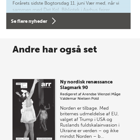
Forårets sidste Bogtorsdag 11. juni Vær med, når vi
sammen med Det Kgl. Bibliotek i Aarhus fejrer
forfatterne bag vores nyes…
Se flere nyheder
8 maj 2026
Spar op til 70% til sommer-
Andre har også set
lagersalg!
Vi gentager succesen og inviterer igen i år til vores
store sommer-lagersalg, så sæt kryds i kalenderen
Ny nordisk renæssance
onsdag den 10. j…
Slagmark 90
Redigeret af
Arendse Wenzel Måge
Valdemar Nielsen Pold
Norden er tilbage. Med
briternes udmeldelse af EU,
valget af Trump i USA og
Ruslands fuldskalainvasion i
Ukraine er verden – og ikke
mindst Norden – b…