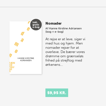
Nomader
Af
Hanne Kirstine Adriansen
(bog + e-bog)
At rejse er at leve, siger vi
med hus og hjem. Men
nomader rejser for at
overleve. De bærer vores
drømme om grænseløs
frihed på strejftog med
ørkenens…
59,95 KR.