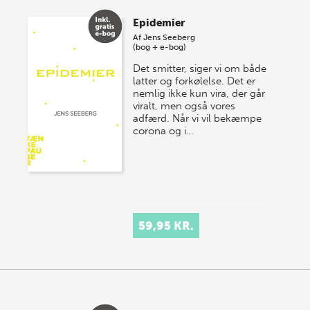
Epidemier
Af
Jens Seeberg
(bog + e-bog)
Det smitter, siger vi om både
latter og forkølelse. Det er
nemlig ikke kun vira, der går
viralt, men også vores
adfærd. Når vi vil bekæmpe
corona og i…
59,95 KR.