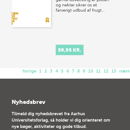
og nektar sikrer os et
farverigt udbud af frugt…
59,95 KR.
forrige
1
2
3
4
5
6
7
8
9
10
11
12
13
næst
Nyhedsbrev
Tilmeld dig nyhedsbrevet fra Aarhus
Universitetsforlag, så holder vi dig orienteret om
nye bøger, aktiviteter og gode tilbud.