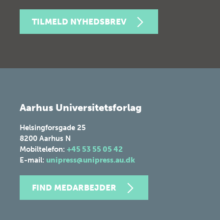
TILMELD NYHEDSBREV
Aarhus Universitetsforlag
Helsingforsgade 25
8200
Aarhus N
Mobiltelefon:
+45 53 55 05 42
E-mail:
unipress@unipress.au.dk
FIND MEDARBEJDER