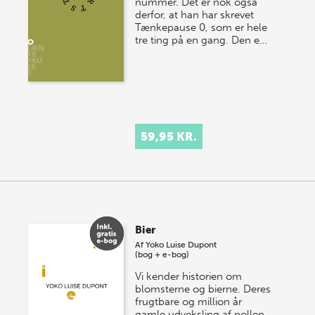
nummer. Det er nok også
derfor, at han har skrevet
Tænkepause 0, som er hele
tre ting på en gang. Den e…
59,95 KR.
Bier
Af
Yoko Luise Dupont
(bog + e-bog)
Vi kender historien om
blomsterne og bierne. Deres
frugtbare og million år
gamle udveksling af pollen