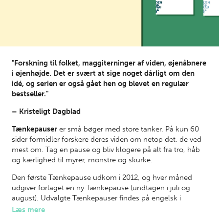
"Forskning til folket, maggiterninger af viden, øjenåbnere
i øjenhøjde. Det er svært at sige noget dårligt om den
idé, og serien er også gået hen og blevet en regulær
bestseller."
– Kristeligt Dagblad
Tænkepauser
er små bøger med store tanker. På kun 60
sider formidler forskere deres viden om netop det, de ved
mest om. Tag en pause og bliv klogere på alt fra tro, håb
og kærlighed til myrer, monstre og skurke.
Den første Tænkepause udkom i 2012, og hver måned
udgiver forlaget en ny Tænkepause (undtagen i juli og
august). Udvalgte Tænkepauser findes på engelsk i
serien
Reflections
.
Læs mere