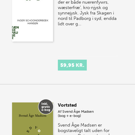
der er både nuerenfywrs,
wæsterfræ’, kro·njysk og
synnejysk. Jysk fra Skagen i
nord til Padborg i syd, endda
lidt over g…
59,95 KR.
Vortsted
Af
Svend Åge Madsen
(bog + e-bog)
Svend Åge Madsen er
bogstaveligt talt uden for