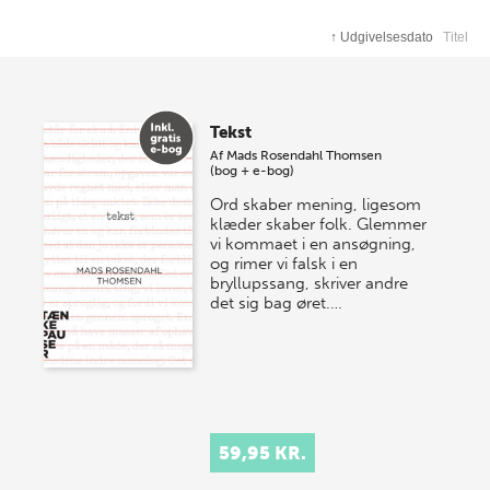
Tænkepauser i abonnement
↑
Udgivelsesdato
Titel
Tegn abonnement på Tænkepauser og få den nyeste
Tænkepause tilsendt hver måned. Læs mere her:
Tænkepauser i abonnement.
Tekst
Hent Tænkepause-plakat
her
.
Af
Mads Rosendahl Thomsen
(bog + e-bog)
Ord skaber mening, ligesom
Tænkepauser som film
klæder skaber folk. Glemmer
På DRTV
kan du streame 15 kortfilm baseret på
vi kommaet i en ansøgning,
Tænkepauser. Filmene er skabt af instruktører som Søren
og rimer vi falsk i en
bryllupssang, skriver andre
Kragh-Jacobsen, Anders Morgenthaler og Rikke Louise
det sig bag øret.…
Schjødt og spænder fra klassisk dokumentar til animation
og fiktion – med ét fælles mål: at gøre forskningen
levende og nærværende. Produceret af Seabird Production
og støttet af Carlsbergfondet og Aage og Johanne Louis-
Hansens Fond.
59,95 KR.