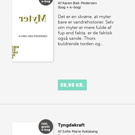
Af
Karen Bek-Pedersen
(bog + e-bog)
Det er en skrøne, at myter
bare er vandrehistorier. Selv
om myter er mere fulde af
fup end fakta, er de faktisk
også sande. Thors
buldrende torden og…
59,95 KR.
Tyngdekraft
Af
Sofie Marie Koksbang