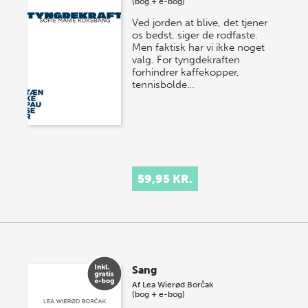
(bog + e-bog)
Ved jorden at blive, det tjener
os bedst, siger de rodfaste.
Men faktisk har vi ikke noget
valg. For tyngdekraften
forhindrer kaffekopper,
tennisbolde…
59,95 KR.
Sang
Af
Lea Wierød Borčak
(bog + e-bog)