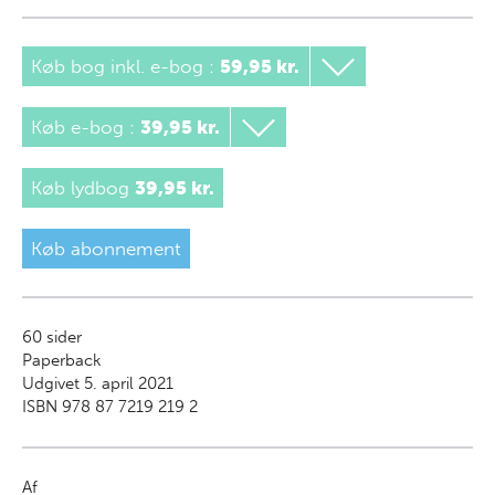
Køb bog inkl. e-bog
:
59,95 kr.
Køb e-bog
:
39,95 kr.
Køb lydbog
39,95 kr.
Køb abonnement
60
sider
Paperback
Udgivet 5. april 2021
ISBN 978 87 7219 219 2
Af