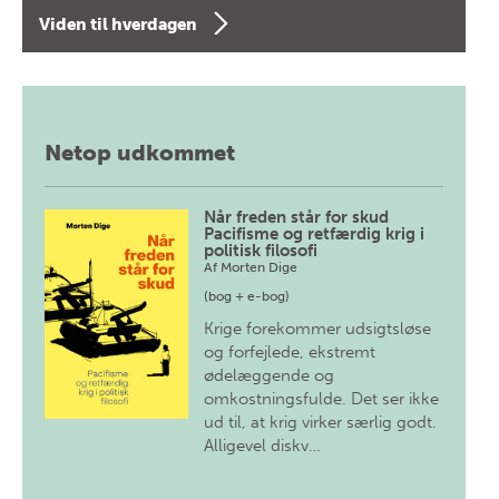
Viden til hverdagen
Netop udkommet
Når freden står for skud
Pacifisme og retfærdig krig i
politisk filosofi
Af
Morten Dige
(bog + e-bog)
Krige forekommer udsigtsløse
og forfejlede, ekstremt
ødelæggende og
omkostningsfulde. Det ser ikke
ud til, at krig virker særlig godt.
Alligevel diskv…