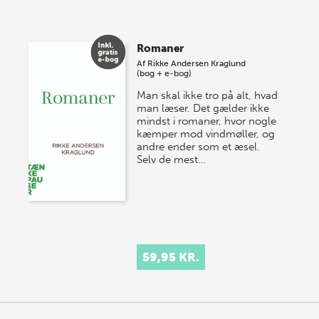
Vi gentager succesen og inviterer igen i år til vores
store sommer-lagersalg, så sæt kryds i kalenderen
Romaner
onsdag den 10. j…
Af
Rikke Andersen Kraglund
(bog + e-bog)
Man skal ikke tro på alt, hvad
man læser. Det gælder ikke
mindst i romaner, hvor nogle
kæmper mod vindmøller, og
andre ender som et æsel.
Selv de mest…
59,95 KR.