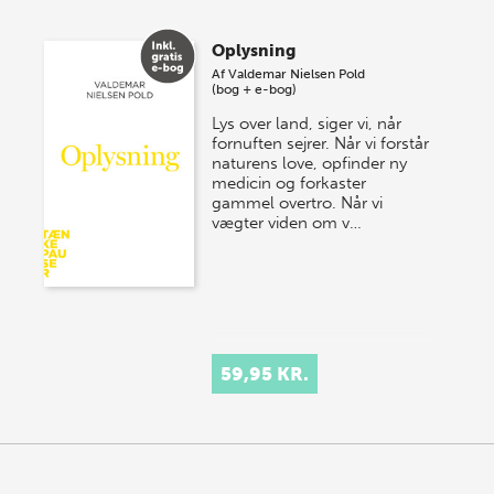
Oplysning
Af
Valdemar Nielsen Pold
(bog + e-bog)
Lys over land, siger vi, når
fornuften sejrer. Når vi forstår
naturens love, opfinder ny
medicin og forkaster
gammel overtro. Når vi
vægter viden om v…
59,95 KR.