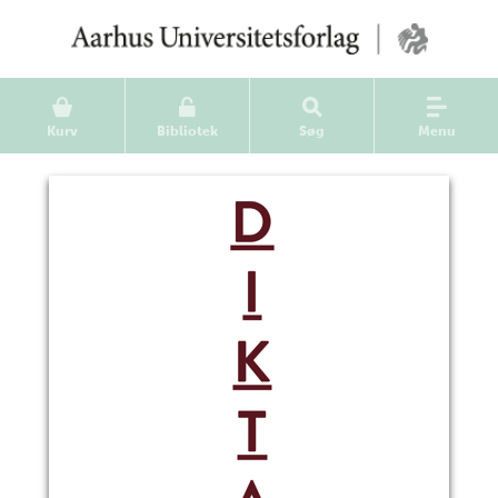
Kurv
Bibliotek
Søg
Menu