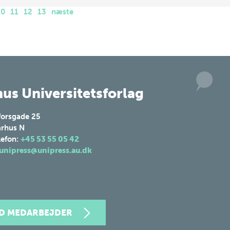
10
11
12
13
næste
us Universitetsforlag
forsgade 25
rhus N
lefon:
+45 53 55 05 42
unipress@unipress.au.dk
ND MEDARBEJDER