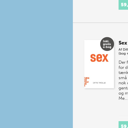
59
Sex
Af
Dit
(bog 
Der f
for d
tænk
små 
nok 
gent
og m
Me…
59