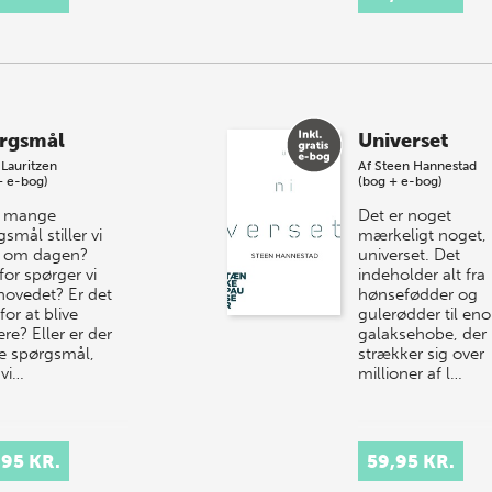
rgsmål
Universet
 Lauritzen
Af
Steen Hannestad
+ e-bog)
(bog + e-bog)
r mange
Det er noget
smål stiller vi
mærkeligt noget,
 om dagen?
universet. Det
for spørger vi
indeholder alt fra
hovedet? Er det
hønsefødder og
 for at blive
gulerødder til en
re? Eller er der
galaksehobe, der
e spørgsmål,
strækker sig over
vi…
millioner af l…
,95 KR.
59,95 KR.