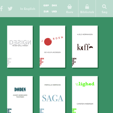
GBP
DKK
In English
EUR
USD
Kurv
Bibliotek
Søg