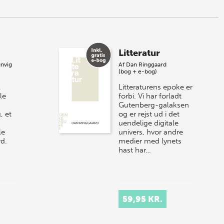
Litteratur
unvig
Af
Dan Ringgaard
(bog + e-bog)
,
Litteraturens epoke er
le
forbi. Vi har forladt
Gutenberg-galaksen
, et
og er rejst ud i det
uendelige digitale
le
univers, hvor andre
rd.
medier med lynets
hast har…
59,95 KR.