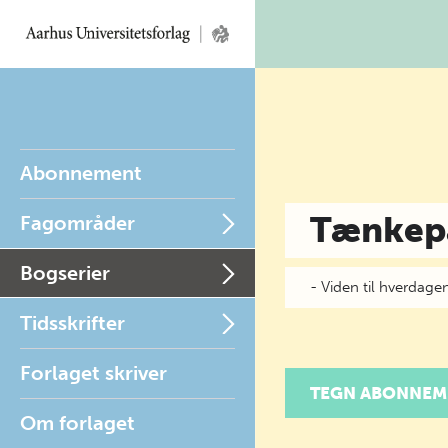
Abonnement
Tænkep
Fagområder
Bogserier
- Viden til hverdage
Tidsskrifter
Forlaget skriver
TEGN ABONNEM
Om forlaget