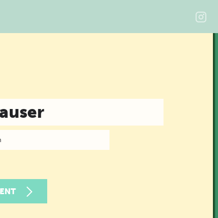
auser
n
ENT