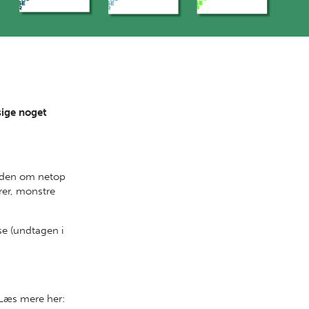
 sige noget
viden om netop
rer, monstre
e (undtagen i
Læs mere her: