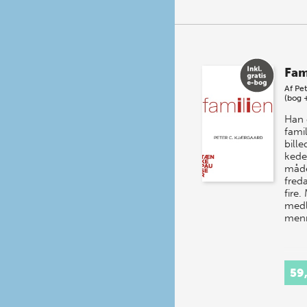
Fam
Af
Pet
(bog 
Han e
fami
bille
kede
måd
freda
fire
medl
men
59