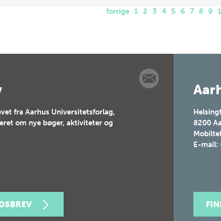
forrige
1
2
3
4
5
6
7
8
9
v
Aarh
vet fra Aarhus Universitetsforlag,
Helsing
teret om nye bøger, aktiviteter og
8200
Aa
Mobilte
E-mail:
EDSBREV
FI