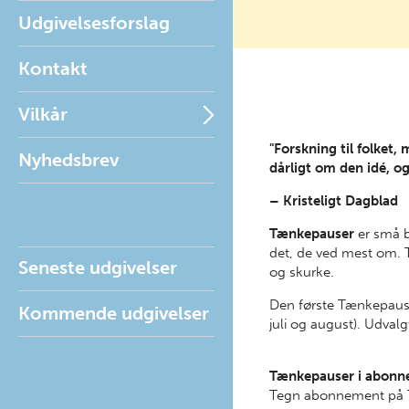
Udgivelsesforslag
Kontakt
Vilkår
"Forskning til folket,
Nyhedsbrev
dårligt om den idé, og
– Kristeligt Dagblad
Tænkepauser
er små b
det, de ved mest om. T
Seneste udgivelser
og skurke.
Den første Tænkepaus
Kommende udgivelser
juli og august). Udval
Tænkepauser i abon
Tegn abonnement på T