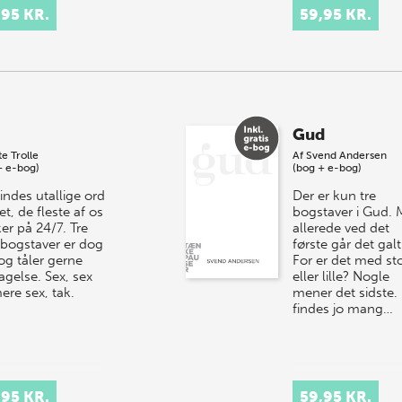
,95 KR.
59,95 KR.
Gud
te Trolle
Af
Svend Andersen
+ e-bog)
(bog + e-bog)
indes utallige ord
Der er kun tre
et, de fleste af os
bogstaver i Gud.
er på 24/7. Tre
allerede ved det
bogstaver er dog
første går det galt
og tåler gerne
For er det med sto
agelse. Sex, sex
eller lille? Nogle
ere sex, tak.
mener det sidste.
findes jo mang…
,95 KR.
59,95 KR.