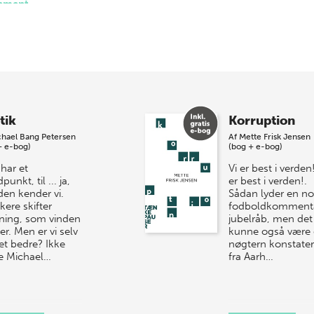
ement.
akat
her
.
m
me 15 kortfilm baseret på Tænkepauser. Filmene er skabt af instru
 Anders Morgenthaler og Rikke Louise Schjødt og spænder fra kla
ion og fiktion – med ét fælles mål: at gøre forskningen levende 
tik
Korruption
 Production og støttet af Carlsbergfondet og Aage og Johanne Lo
hael Bang Petersen
Af
Mette Frisk Jensen
+ e-bog)
(bog + e-bog)
har et
Vi er best i verden!
punkt, til ... ja,
er best i verden!.
den kender vi.
Sådan lyder en no
ikere skifter
fodboldkomment
ning, som vinden
jubelråb, men det
r. Men er vi selv
kunne også være
t bedre? Ikke
nøgtern konstater
ge Michael…
fra Aarh…