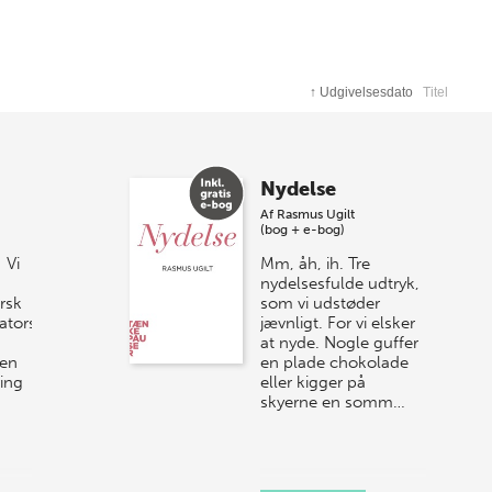
↑
Udgivelsesdato
Titel
ktører som
ssisk
og nærværende.
Nydelse
uis-Hansens
Af
Rasmus Ugilt
(bog + e-bog)
 Vi
Mm, åh, ih. Tre
nydelsesfulde udtryk,
rsk
som vi udstøder
ators
jævnligt. For vi elsker
at nyde. Nogle guffer
 en
en plade chokolade
ing
eller kigger på
skyerne en somm…