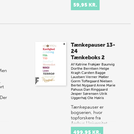
59,95 KR.
Tænkepauser 13-
24
Tænkeboks 2
Af
Katrine Frøkjær Baunvig
Dorthe Berntsen
Helge
 Men
Kragh
Carsten Bagge
Laustsen
Verner Møller
.
Gorm Toftegaard Nielsen
Bertel Nygaard
Anne Marie
rt
Pahuus
Dan Ringgaard
Jesper Sørensen
Ulrik
 Der
Uggerhøj
Ole Høiris
Tænkepauser er
bogserien, hvor
topforskere fra
Aarhus Universitet
formidler deres viden
499,95 KR.
om centrale emner