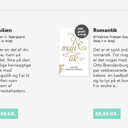
ilien
Romantik
er C. Kjærgaard
Af
Katrine Frøkjær Ba
+ e-bog)
(bog + e-bog)
r en del af din
Det er et sjovt ord
lie, ham på
romantik. For nog
det. Ikke på den
er det noget med
lige kerneagtige
Otto Brandenburg
e med
par veldresserede
gsslik og Far til
køtere, én kødbol
. Men som
og to lys på et bo
em af
For andre e…
neskehedens…
,95 KR.
59,95 KR.