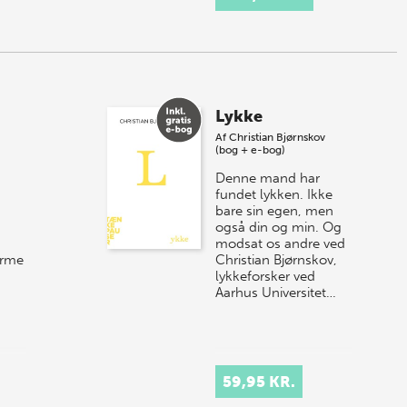
som frihed, netværk
og tillid. Idéen er at
k…
Lykke
Af
Christian Bjørnskov
(bog + e-bog)
Denne mand har
fundet lykken. Ikke
bare sin egen, men
også din og min. Og
modsat os andre ved
orme
Christian Bjørnskov,
lykkeforsker ved
Aarhus Universitet…
59,95 KR.