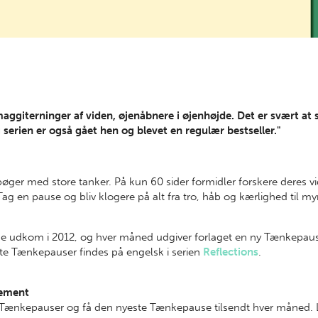
 maggiterninger af viden, øjenåbnere i øjenhøjde. Det er svært at
 serien er også gået hen og blevet en regulær bestseller."
øger med store tanker. På kun 60 sider formidler forskere deres 
ag en pause og bliv klogere på alt fra tro, håb og kærlighed til my
e udkom i 2012, og hver måned udgiver forlaget en ny Tænkepaus
gte Tænkepauser findes på engelsk i serien
Reflections
.
nement
ænkepauser og få den nyeste Tænkepause tilsendt hver måned. 