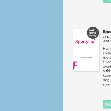
Spø
Af
Pia
(bog 
Hvo
spørg
mon
Hvor
over
altid
kloge
nogl
som 
59