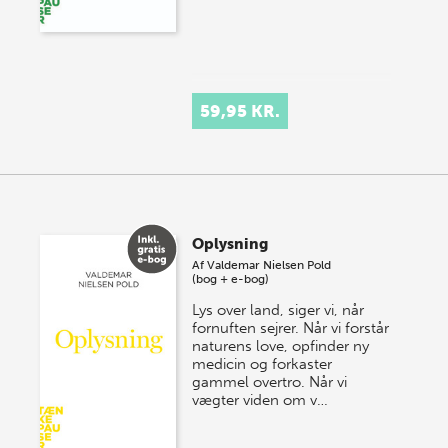
59,95 KR.
Oplysning
Af
Valdemar Nielsen Pold
(bog + e-bog)
Lys over land, siger vi, når
fornuften sejrer. Når vi forstår
naturens love, opfinder ny
medicin og forkaster
gammel overtro. Når vi
vægter viden om v…