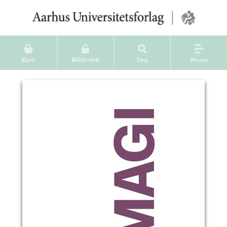
Kurv
Bibliotek
Søg
Menu