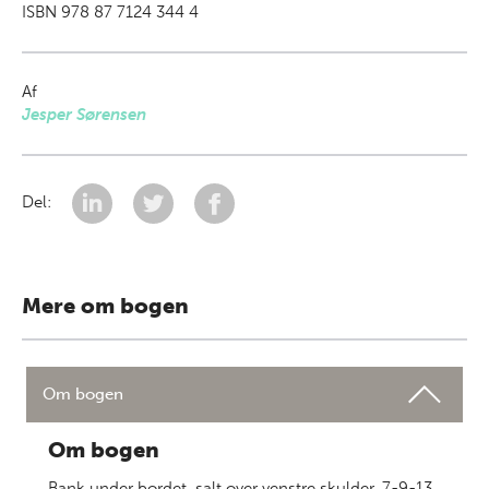
ISBN 978 87 7124 344 4
Af
Jesper Sørensen
Del:
Mere om bogen
Om bogen
Om bogen
Bank under bordet, salt over venstre skulder, 7-9-13