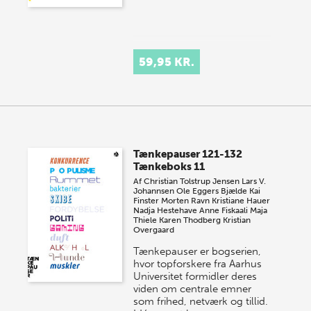
59,95 KR.
Tænkepauser 121-132
Tænkeboks 11
Af
Christian Tolstrup Jensen
Lars V.
Johannsen
Ole Eggers Bjælde
Kai
Finster
Morten Ravn
Kristiane Hauer
Nadja Hestehave
Anne Fiskaali
Maja
Thiele
Karen Thodberg
Kristian
Overgaard
Tænkepauser er bogserien,
hvor topforskere fra Aarhus
Universitet formidler deres
viden om centrale emner
som frihed, netværk og tillid.