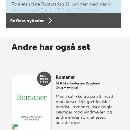
Forårets sidste Bogtorsdag 11. juni Vær med, når vi
sammen med Det Kgl. Bibliotek i Aarhus fejrer
forfatterne bag vores nyes…
Se flere nyheder
8 maj 2026
Spar op til 70% til sommer-
Andre har også set
lagersalg!
Vi gentager succesen og inviterer igen i år til vores
store sommer-lagersalg, så sæt kryds i kalenderen
Romaner
onsdag den 10. j…
Af
Rikke Andersen Kraglund
(bog + e-bog)
Man skal ikke tro på alt, hvad
man læser. Det gælder ikke
mindst i romaner, hvor nogle
kæmper mod vindmøller, og
andre ender som et æsel.
Selv de mest…