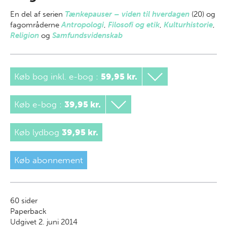
En del af
serien
Tænkepauser – viden til hverdagen
(20) og
fagområderne
Antropologi
,
Filosofi og etik
,
Kulturhistorie
,
Religion
og
Samfundsvidenskab
Køb bog inkl. e-bog
:
59,95 kr.
Køb e-bog
:
39,95 kr.
Køb lydbog
39,95 kr.
Køb abonnement
60
sider
Paperback
Udgivet 2. juni 2014