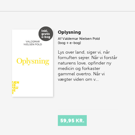
Oplysning
Af
Valdemar Nielsen Pold
(bog + e-bog)
Lys over land, siger vi, når
fornuften sejrer. Når vi forstår
naturens love, opfinder ny
medicin og forkaster
gammel overtro. Når vi
vægter viden om v…
59,95 KR.