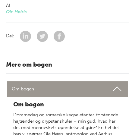
Af
Ole Høiris
Del:
Mere om bogen
Om bogen
Om bogen
Dommedag og romerske krigselefanter, forstenede
hajtænder og drypstenshuler – min gud, hvad har
det med menneskets oprindelse at gøre? En hel del,
hvis vi spørger Ole Høiris, antropolog ved Aarhus