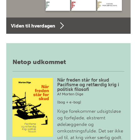
Viden til hverdagen
Netop udkommet
Når freden står for skud
Pacifisme og retfærdig krig i
politisk filosofi
Af
Morten Dige
(bog + e-bog)
Krige forekommer udsigtsløse
og forfejlede, ekstremt
ødelæggende og
omkostningsfulde. Det ser ikke
ud til, at krig virker særlig godt.