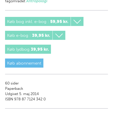
fagområdet
Antropologi
Køb bog inkl. e-bog
:
59,95 kr.
Køb e-bog
:
39,95 kr.
Køb lydbog
39,95 kr.
Køb abonnement
60
sider
Paperback
Udgivet 5. maj 2014
ISBN 978 87 7124 342 0