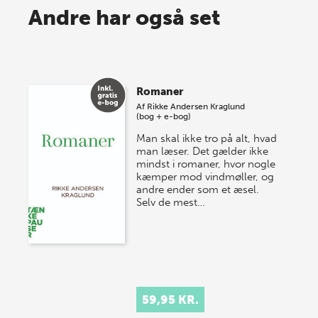
Spar op til 70% til sommer-
Andre har også set
lagersalg!
Vi gentager succesen og inviterer igen i år til vores
store sommer-lagersalg, så sæt kryds i kalenderen
Romaner
onsdag den 10. j…
Af
Rikke Andersen Kraglund
(bog + e-bog)
Man skal ikke tro på alt, hvad
man læser. Det gælder ikke
mindst i romaner, hvor nogle
kæmper mod vindmøller, og
andre ender som et æsel.
Selv de mest…
59,95 KR.