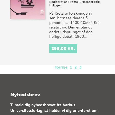
Redigeret af
Birgitta P. Hallager
Erik
Hallager
På Kreta er forskningen i
sen-bronzealderens 3.
periode (ca. 1400-1050 f. Kr.)
relativt ny. Den er blandt
andet udsprunget af den
heftige debat i 1960…
298,00 KR.
forrige
1
2
3
Nyhedsbrev
Tilmeld dig nyhedsbrevet fra Aarhus
Universitetsforlag, så holder vi dig orienteret om