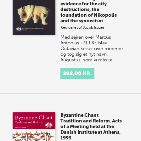
evidence for the city
destructions, the
foundation of Nikopolis
and the synoecism
Redigeret af
Jacob Isager
Med sejren over Marcus
Antonius i 31 f.Kr. blev
Octavian kejser over romerne
og tog sig et nyt navn,
Augustus, som vi måske
bedre kender. Efter sejren…
298,00 KR.
Byzantine Chant
Tradition and Reform. Acts
of a Meeting held at the
Danish Institute at Athens,
1993