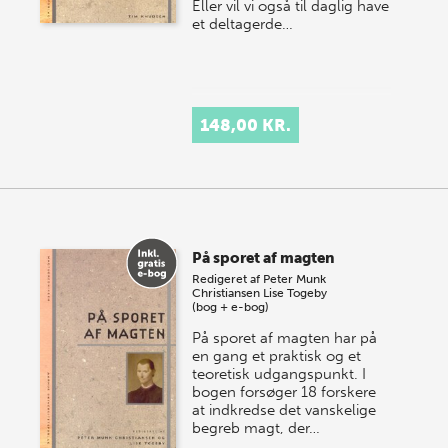
Eller vil vi også til daglig have
et deltagerde…
148,00 KR.
På sporet af magten
Redigeret af
Peter Munk
Christiansen
Lise Togeby
(bog + e-bog)
På sporet af magten har på
en gang et praktisk og et
teoretisk udgangspunkt. I
bogen forsøger 18 forskere
at indkredse det vanskelige
begreb magt, der…