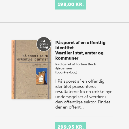
198,00 KR.
På sporet af en offentlig
identitet
Værdier i stat, amter og
kommuner
Redigeret af
Torben Beck
Jørgensen
(bog + e-bog)
I På sporet af en offentlig
identitet præsenteres
resultaterne fra en række nye
undersøgelser af værdier i
den offentlige sektor. Findes
der en offent…
299,95 KR.