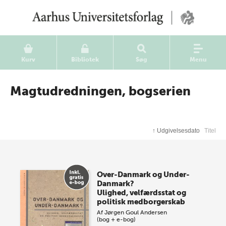
Kurv
Bibliotek
Søg
Menu
Magtudredningen, bogserien
↑
Udgivelsesdato
Titel
Over-Danmark og Under-
Danmark?
Ulighed, velfærdsstat og
politisk medborgerskab
Af
Jørgen Goul Andersen
(bog + e-bog)