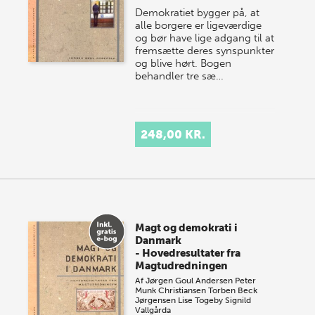
Demokratiet bygger på, at
alle borgere er ligeværdige
og bør have lige adgang til at
fremsætte deres synspunkter
og blive hørt. Bogen
behandler tre sæ…
248,00 KR.
Magt og demokrati i
Danmark
- Hovedresultater fra
Magtudredningen
Af
Jørgen Goul Andersen
Peter
Munk Christiansen
Torben Beck
Jørgensen
Lise Togeby
Signild
Vallgårda