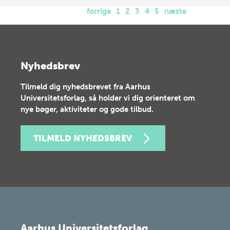
forrige
1
2
3
4
5
næste
Nyhedsbrev
Tilmeld dig nyhedsbrevet fra Aarhus
Universitetsforlag, så holder vi dig orienteret om
nye bøger, aktiviteter og gode tilbud.
TILMELD NYHEDSBREV
Aarhus Universitetsforlag