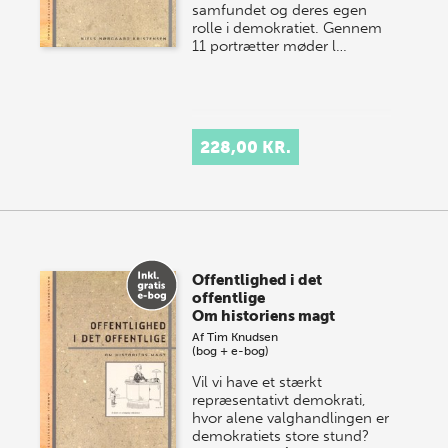
samfundet og deres egen
rolle i demokratiet. Gennem
11 portrætter møder l…
228,00 KR.
Offentlighed i det
offentlige
Om historiens magt
Af
Tim Knudsen
(bog + e-bog)
Vil vi have et stærkt
repræsentativt demokrati,
hvor alene valghandlingen er
demokratiets store stund?