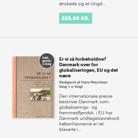
ønskede sig et Ungd…
228,00 KR.
Er vi så forbeholdne?
Danmark over for
globaliseringen, EU og det
nære
Redigeret af
Hans Mouritzen
(bog + e-bog)
Den internationale presse
beskriver Danmark som
globaliserings- og
fremmedfjendsk, i EU har
Danmark undtagelsesrekord,
københavnerne er ret
blaserte i…