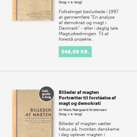
(bog + e-bog)
Folketinget besluttede i 1997
at gennemføre "En analyse
af demokrati og magt i
Danmark" - eller i daglig tale
Magtudredningen. Til at
forestå projekte…
348,00 KR.
Billeder af magten
Portrætter til forståelse af
magt og demokrati
Af
Niels Nørgaard Kristensen
(bog + e-bog)
Billeder af magten sætter
fokus på, hvordan danskerne
i dag oplever magten i