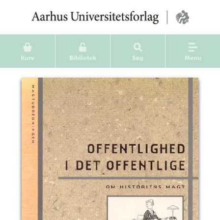
Kurv
Bibliotek
Søg
Menu