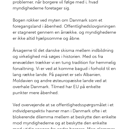
problemer, når borgere vil følge med i, hvad
myndighederne foretager sig.
Bogen rokker ved myten om Danmark som et
foregangsland i åbenhed. Offentlighedslovgivningen
er stagneret gennem en årrække, og myndighederne
er ikke altid hjælpsomme og åbne.
Årsagerne til det danske skisma mellem indbildning
og virkelighed må søges i historien. Med os fra
enevælden trækker vi en tung tradition for hemmelig
forvaltning. Vi er ved at komme bagud i forhold til en
lang række lande. På papiret er selv Albanien,
Moldavien og andre østeuropæiske lande ved at
overhale Danmark. Tilmed har EU på enkelte
punkter mere åbenhed.
Ved overvejende at se offentlighedsspørgsmålet i et
individperspektiv havner man i Danmark ofte i et
blokerende dilemma mellem at beskytte den enkelte
mod myndighederne og at beskytte den enkelte