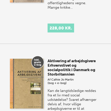
offentlighedens vegne.
Mange kritike…
228,00 KR.
Aktivering af arbejdsgivere
Erhvervslivet og
socialpolitik i Danmark og
Storbritannien
Af
Cathie Jo Martin
(bog + e-bog)
Kan de langtidsledige reddes
fra et liv med social
udstødelse? Svaret afhænger
delvis af, hvor villige
arbejdsgiverne er til at