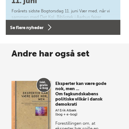
11. juni
Forårets sidste Bogtorsdag 11. juni Vær med, når vi
sammen med Det Kgl. Bibliotek i Aarhus fejrer
forfatterne bag vores nyes…
Se flere nyheder
8 maj 2026
Spar op til 70% til sommer-
Andre har også set
lagersalg!
Vi gentager succesen og inviterer igen i år til vores
store sommer-lagersalg, så sæt kryds i kalenderen
Eksperter kan være gode
onsdag den 10. j…
nok, men ...
Om fagkundskabens
politiske vilkår i dansk
demokrati
Af
Erik Albæk
(bog + e-bog)
Forestillingen om, at
eksperter bør spille en