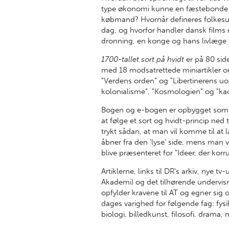
type økonomi kunne en fæstebonde ar
købmand? Hvornår defineres folkesu
dag, og hvorfor handler dansk films 
dronning, en konge og hans livlæge f
1700-tallet sort på hvidt
er på 80 sid
med 18 modsatrettede miniartikler 
"Verdens orden" og "Libertinerens uo
kolonialisme", "Kosmologien" og "kao
Bogen og e-bogen er opbygget som e
at følge et sort og hvidt-princip ned 
trykt sådan, at man vil komme til at
åbner fra den 'lyse' side, mens man 
blive præsenteret for "Ideer, der kor
Artiklerne, links til DR's arkiv, nye
Akademi) og det tilhørende undervisn
opfylder kravene til AT og egner sig
dages varighed for følgende fag: fysi
biologi, billedkunst, filosofi, drama,