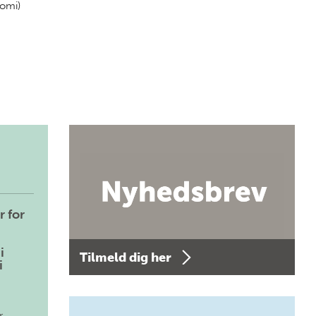
nomi)
r for
i
Tilmeld dig her
i
r