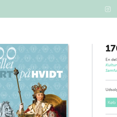
17
En del
Kultur
Samfu
Udsolg
Køb