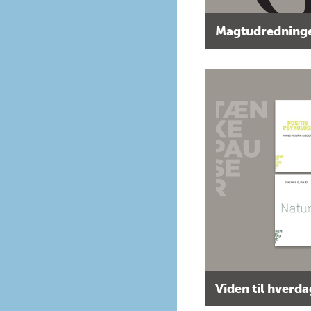
Magtudredninge
Viden til hverd