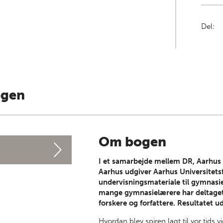
Del:
ogen
Om bogen
I et samarbejde mellem DR, Aarhus 
Aarhus udgiver Aarhus Universitetsf
undervisningsmateriale til gymnasiet
mange gymnasielærere har deltaget
forskere og forfattere. Resultatet
Hvordan blev spiren lagt til vor tids 