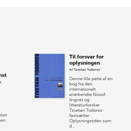
Forårets sidste Bogtorsdag 11. juni Vær
med, når vi sammen med Det Kgl.
Bibliotek i Aarhus fejrer forfatterne bag
vores nyes…
8 maj 2026
Spar op til 70% til
Til forsvar for
sommer-lagersalg!
oplysningen
Af
Tzvetan Todorov
Vi gentager succesen og inviterer igen i
nst
år til vores store sommer-lagersalg,
Denne lille perle af en
s
så sæt kryds i kalenderen onsdag den
bog fra den
internationalt
10. j…
anerkendte filosof,
lingvist og
litteraturforsker
Tzvetan Todorov
tion
fastsætter
nen
Oplysningstiden som
d…