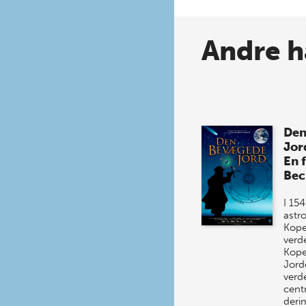
Andre h
Den
Jor
En f
Bec
I 15
astr
Kope
verd
Kope
Jord
verd
cent
deri