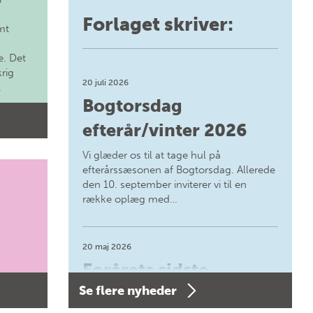
Forlaget skriver:
mt
. Det
krig
20 juli 2026
.
Bogtorsdag
efterår/vinter 2026
Vi glæder os til at tage hul på
efterårssæsonen af Bogtorsdag. Allerede
den 10. september inviterer vi til en
række oplæg med…
20 maj 2026
Forårets sidste
Se flere nyheder
Bogtorsdag 11. juni