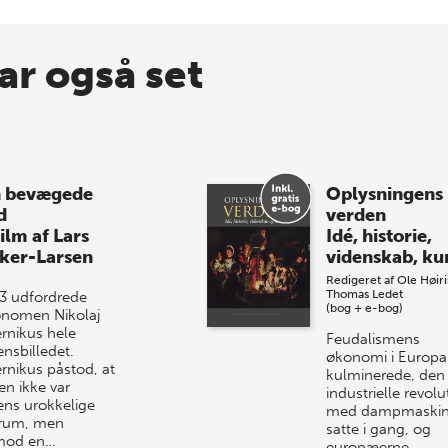
ar også set
 bevægede
Oplysningens
d
verden
ilm af Lars
Idé, historie,
ker-Larsen
videnskab, ku
Redigeret af
Ole Høiri
Thomas Ledet
43 udfordrede
(bog + e-bog)
onomen Nikolaj
rnikus hele
Feudalismens
ensbilledet.
økonomi i Europa
rnikus påstod, at
kulminerede, den
en ikke var
industrielle revolu
ens urokkelige
med dampmaski
rum, men
satte i gang, og
mod en…
europæerne