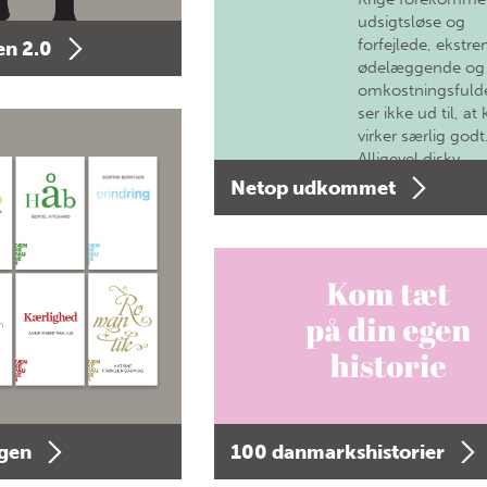
udsigtsløse og
forfejlede, ekstre
n 2.0
ødelæggende og
omkostningsfulde
ser ikke ud til, at 
virker særlig godt
Alligevel diskv…
Netop udkommet
agen
100 danmarkshistorier