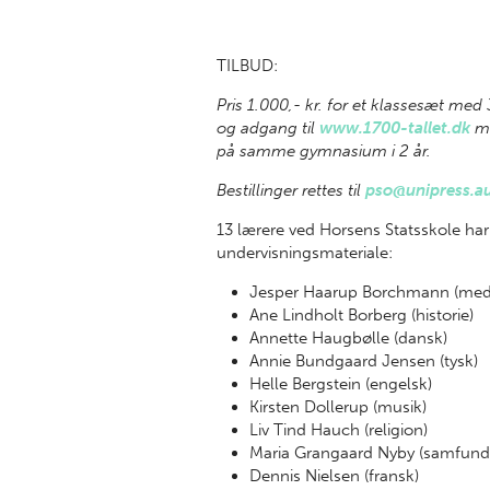
TILBUD:
Pris 1.000,- kr. for et klassesæt med
og adgang til
www.1700-tallet.dk
me
på samme gymnasium i 2 år.
Bestillinger rettes til
pso@unipress.a
13 lærere ved Horsens Statsskole har
undervisningsmateriale:
Jesper Haarup Borchmann (med
Ane Lindholt Borberg (historie)
Annette Haugbølle (dansk)
Annie Bundgaard Jensen (tysk)
Helle Bergstein (engelsk)
Kirsten Dollerup (musik)
Liv Tind Hauch (religion)
Maria Grangaard Nyby (samfund
Dennis Nielsen (fransk)