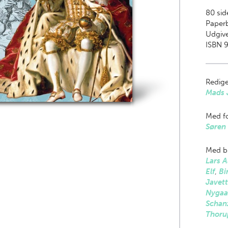
80
side
Paper
Udgive
ISBN 
Redige
Mads J
Med fo
Søren 
Med bi
Lars A
Elf
,
Bi
Javet
Nygaa
Schan
Thoru