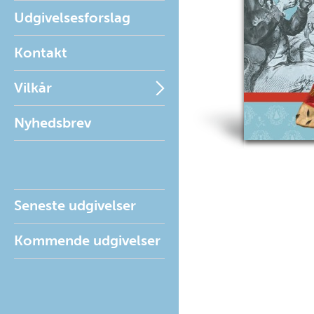
Udgivelsesforslag
Kontakt
Vilkår
Nyhedsbrev
Seneste udgivelser
Kommende udgivelser