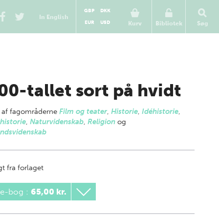
GBP
DKK
In English
EUR
USD
Kurv
Bibliotek
Søg
00-tallet sort på hvidt
 af
fagområderne
Film og teater
,
Historie
,
Idéhistorie
,
historie
,
Naturvidenskab
,
Religion
og
ndsvidenskab
t fra forlaget
 e-bog
:
65,00 kr.