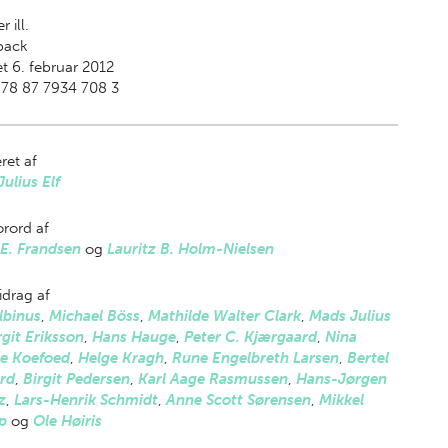
r ill.
back
t 6. februar 2012
978 87 7934 708 3
ret af
ulius Elf
rord af
E. Frandsen
og
Lauritz B. Holm-Nielsen
drag af
lbinus
,
Michael Böss
,
Mathilde Walter Clark
,
Mads Julius
rgit Eriksson
,
Hans Hauge
,
Peter C. Kjærgaard
,
Nina
te Koefoed
,
Helge Kragh
,
Rune Engelbreth Larsen
,
Bertel
rd
,
Birgit Pedersen
,
Karl Aage Rasmussen
,
Hans-Jørgen
z
,
Lars-Henrik Schmidt
,
Anne Scott Sørensen
,
Mikkel
p
og
Ole Høiris