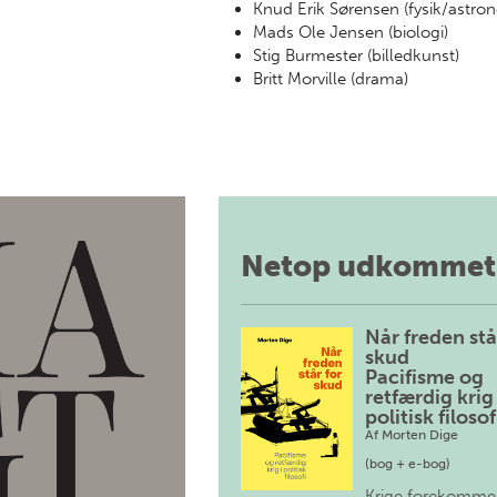
Knud Erik Sørensen (fysik/astro
Mads Ole Jensen (biologi)
Stig Burmester (billedkunst)
Britt Morville (drama)
Netop udkommet
Når freden stå
skud
Pacifisme og
retfærdig krig 
politisk filosof
Af
Morten Dige
(bog + e-bog)
Krige forekomme