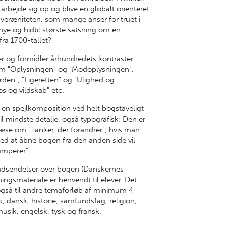
bejde sig op og blive en globalt orienteret
veræniteten, som mange anser for truet i
nye og hidtil største satsning om en
ra 1700-tallet?
er og formidler århundredets kontraster
om "Oplysningen" og "Modoplysningen",
rden", "Ligeretten" og "Ulighed og
s og vildskab" etc.
n spejlkomposition ved helt bogstaveligt
til mindste detalje, også typografisk: Den er
 læse om "Tanker, der forandrer", hvis man
ved at åbne bogen fra den anden side vil
rumperer".
 tv-udsendelser over bogen (Danskernes
ingsmateriale er henvendt til elever. Det
 også til andre temaforløb af minimum 4
k, dansk, historie, samfundsfag, religion,
 musik, engelsk, tysk og fransk.