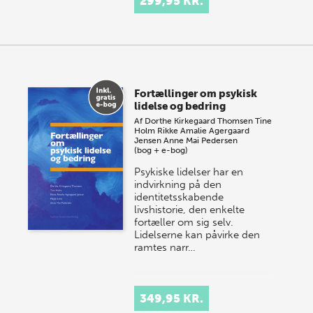
299,95 KR.
Fortællinger om psykisk
lidelse og bedring
Af
Dorthe Kirkegaard Thomsen
Tine
Holm
Rikke Amalie Agergaard
Jensen
Anne Mai Pedersen
(bog + e-bog)
Psykiske lidelser har en
indvirkning på den
identitetsskabende
livshistorie, den enkelte
fortæller om sig selv.
Lidelserne kan påvirke den
ramtes narr…
349,95 KR.