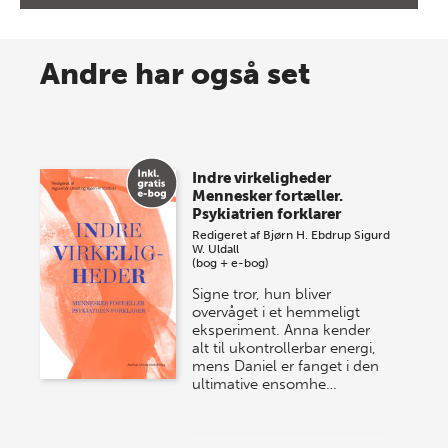
8 maj 2026
Spar op til 70% til sommer-
Andre har også set
lagersalg!
Vi gentager succesen og inviterer igen i år til vores
store sommer-lagersalg, så sæt kryds i kalenderen
Indre virkeligheder
onsdag den 10. j…
Mennesker fortæller.
Psykiatrien forklarer
Redigeret af
Bjørn H. Ebdrup
Sigurd
W. Uldall
(bog + e-bog)
Signe tror, hun bliver
overvåget i et hemmeligt
eksperiment. Anna kender
alt til ukontrollerbar energi,
mens Daniel er fanget i den
ultimative ensomhe…