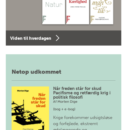
Viden til hverdagen
Netop udkommet
Når freden står for skud
Pacifisme og retfærdig krig i
politisk filosofi
Af
Morten Dige
(bog + e-bog)
Krige forekommer udsigtsløse
og forfejlede, ekstremt
ødelæggende og