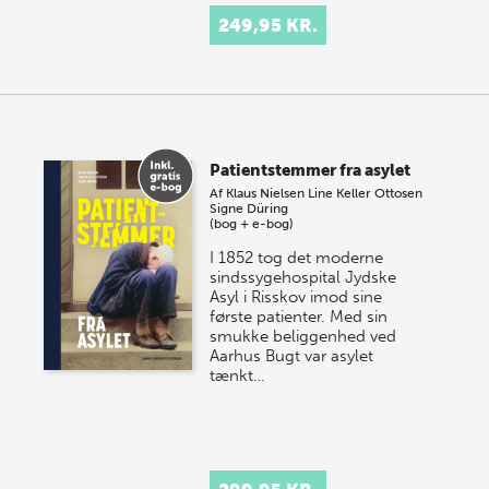
249,95 KR.
Patientstemmer fra asylet
Af
Klaus Nielsen
Line Keller Ottosen
Signe Düring
(bog + e-bog)
I 1852 tog det moderne
sindssygehospital Jydske
Asyl i Risskov imod sine
første patienter. Med sin
smukke beliggenhed ved
Aarhus Bugt var asylet
tænkt…