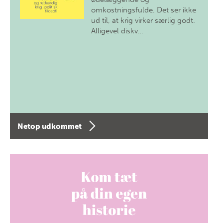
omkostningsfulde. Det ser ikke
ud til, at krig virker særlig godt.
Alligevel diskv…
Netop udkommet