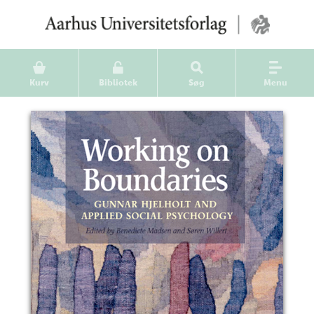
Kurv
Bibliotek
Søg
Menu