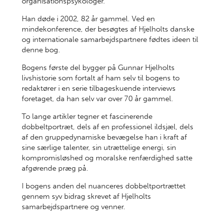
organisationspsykologer.
Han døde i 2002, 82 år gammel. Ved en
mindekonference, der besøgtes af Hjelholts danske
og internationale samarbejdspartnere fødtes ideen til
denne bog.
Bogens første del bygger på Gunnar Hjelholts
livshistorie som fortalt af ham selv til bogens to
redaktører i en serie tilbageskuende interviews
foretaget, da han selv var over 70 år gammel.
To lange artikler tegner et fascinerende
dobbeltportræt, dels af en professionel ildsjæl, dels
af den gruppedynamiske bevægelse han i kraft af
sine særlige talenter, sin utrættelige energi, sin
kompromisløshed og moralske renfærdighed satte
afgørende præg på.
I bogens anden del nuanceres dobbelt­portrættet
gennem syv bidrag skrevet af Hjelholts
samarbejdspartnere og venner.