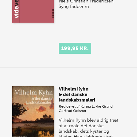
Niels Christian Frederiksen.
Syng fadoer m…
199,95 KR.
Vilhelm Kyhn
& det danske
landskabsmaleri
Redigeret af
Karina Lykke Grand
Gertrud Oelsner
Vilhelm Kyhn blev aldrig træt
af at male det danske
landskab, dets kyster og
klinter. Han skildrede stort