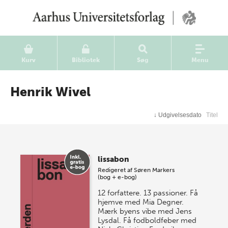
Kurv
Bibliotek
Søg
Menu
Henrik Wivel
↓
Udgivelsesdato
Titel
lissabon
Redigeret af
Søren Markers
(bog + e-bog)
12 forfattere. 13 passioner. Få
hjemve med Mia Degner.
Mærk byens vibe med Jens
Lysdal. Få fodboldfeber med