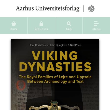
Kurv
Bibliotek
Søg
Menu