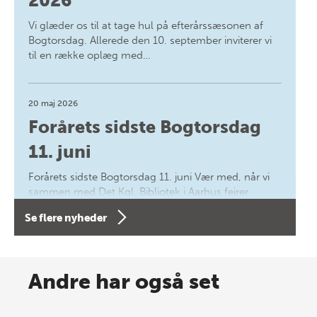
2026
Vi glæder os til at tage hul på efterårssæsonen af
Bogtorsdag. Allerede den 10. september inviterer vi
til en række oplæg med…
20 maj 2026
Forårets sidste Bogtorsdag
11. juni
Forårets sidste Bogtorsdag 11. juni Vær med, når vi
sammen med Det Kgl. Bibliotek i Aarhus fejrer
forfatterne bag vores nyes…
Se flere nyheder
8 maj 2026
Spar op til 70% til sommer-
Andre har også set
lagersalg!