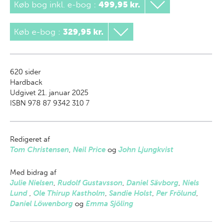
Køb bog inkl. e-bog
:
499,95 kr.
Køb e-bog
:
329,95 kr.
620
sider
Hardback
Udgivet 21. januar 2025
ISBN 978 87 9342 310 7
Redigeret af
Tom Christensen
,
Neil Price
og
John Ljungkvist
Med bidrag af
Julie Nielsen
,
Rudolf Gustavsson
,
Daniel Sävborg
,
Niels
Lund
,
Ole Thirup Kastholm
,
Sandie Holst
,
Per Frölund
,
Daniel Löwenborg
og
Emma Sjöling