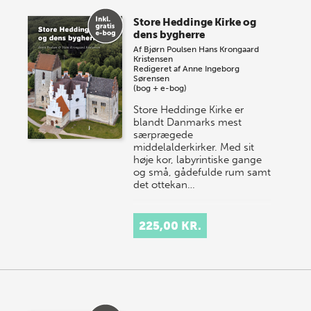
Store Heddinge Kirke og
dens bygherre
Af
Bjørn Poulsen
Hans Krongaard
Kristensen
Redigeret af
Anne Ingeborg
Sørensen
(bog + e-bog)
Store Heddinge Kirke er
blandt Danmarks mest
særprægede
middelalderkirker. Med sit
høje kor, labyrintiske gange
og små, gådefulde rum samt
det ottekan…
225,00 KR.