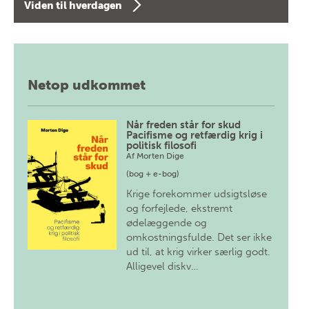
Viden til hverdagen
Netop udkommet
Når freden står for skud
Pacifisme og retfærdig krig i
politisk filosofi
Af
Morten Dige
(bog + e-bog)
Krige forekommer udsigtsløse
og forfejlede, ekstremt
ødelæggende og
omkostningsfulde. Det ser ikke
ud til, at krig virker særlig godt.
Alligevel diskv…