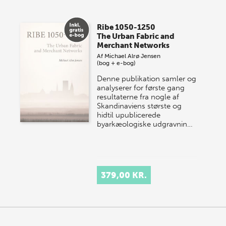
Vi gentager succesen og inviterer igen i år til vores
store sommer-lagersalg, så sæt kryds i kalenderen
Ribe 1050-1250
onsdag den 10. j…
The Urban Fabric and
Merchant Networks
Af
Michael Alrø Jensen
(bog + e-bog)
Denne publikation samler og
analyserer for første gang
resultaterne fra nogle af
Skandinaviens største og
hidtil upublicerede
byarkæologiske udgravnin…
379,00 KR.