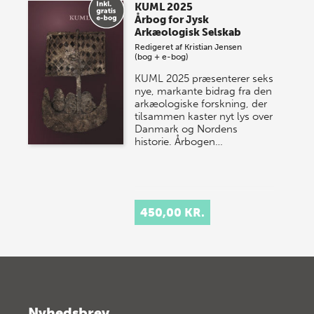
KUML 2025
Årbog for Jysk
Arkæologisk Selskab
Redigeret af
Kristian Jensen
(bog + e-bog)
KUML 2025 præsenterer seks
nye, markante bidrag fra den
arkæologiske forskning, der
tilsammen kaster nyt lys over
Danmark og Nordens
historie.
Årbogen…
450,00 KR.
Nyhedsbrev