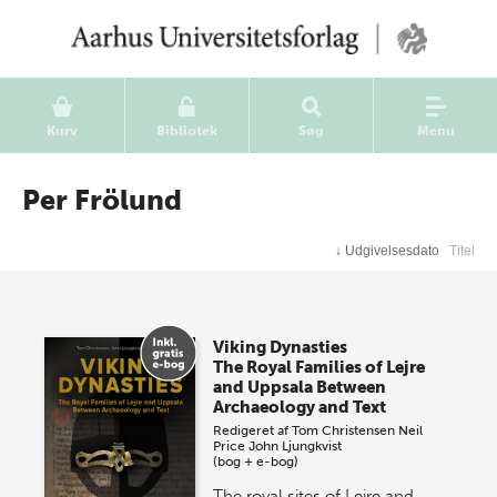
Kurv
Bibliotek
Søg
Menu
Per Frölund
↓
Udgivelsesdato
Titel
Viking Dynasties
The Royal Families of Lejre
and Uppsala Between
Archaeology and Text
Redigeret af
Tom Christensen
Neil
Price
John Ljungkvist
(bog + e-bog)
The royal sites of Lejre and