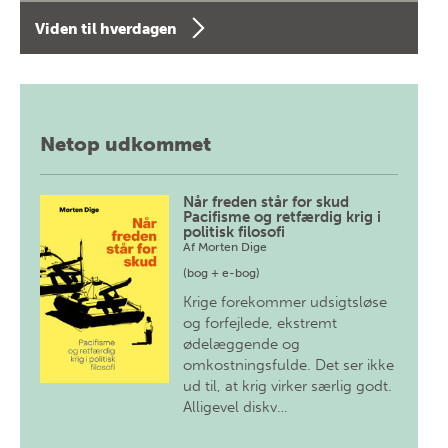
Viden til hverdagen
Netop udkommet
Når freden står for skud
Pacifisme og retfærdig krig i
politisk filosofi
Af
Morten Dige
(bog + e-bog)
Krige forekommer udsigtsløse
og forfejlede, ekstremt
ødelæggende og
omkostningsfulde. Det ser ikke
ud til, at krig virker særlig godt.
Alligevel diskv…