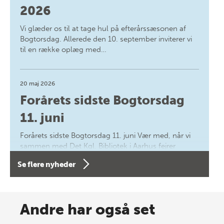
2026
Vi glæder os til at tage hul på efterårssæsonen af
Bogtorsdag. Allerede den 10. september inviterer vi
til en række oplæg med…
20 maj 2026
Forårets sidste Bogtorsdag
11. juni
Forårets sidste Bogtorsdag 11. juni Vær med, når vi
sammen med Det Kgl. Bibliotek i Aarhus fejrer
forfatterne bag vores nyes…
Se flere nyheder
8 maj 2026
Spar op til 70% til sommer-
Andre har også set