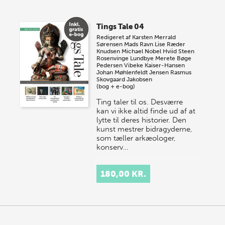
Tings Tale 04
Redigeret af
Karsten Merrald
Sørensen
Mads Ravn
Lise Ræder
Knudsen
Michael Nobel Hviid
Steen
Rosenvinge Lundbye
Merete Bøge
Pedersen
Vibeke Kaiser-Hansen
Johan Møhlenfeldt Jensen
Rasmus
Skovgaard Jakobsen
(bog + e-bog)
Ting taler til os. Desværre
kan vi ikke altid finde ud af at
lytte til deres historier. Den
kunst mestrer bidragyderne,
som tæller arkæologer,
konserv…
180,00 KR.