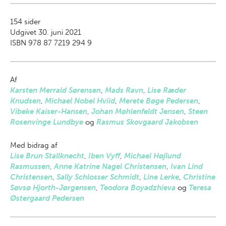
154
sider
Udgivet 30. juni 2021
ISBN 978 87 7219 294 9
Af
Karsten Merrald Sørensen
,
Mads Ravn
,
Lise Ræder
Knudsen
,
Michael Nobel Hviid
,
Merete Bøge Pedersen
,
Vibeke Kaiser-Hansen
,
Johan Møhlenfeldt Jensen
,
Steen
Rosenvinge Lundbye
og
Rasmus Skovgaard Jakobsen
Med bidrag af
Lise Brun Stallknecht
,
Iben Vyff
,
Michael Højlund
Rasmussen
,
Anne Katrine Nagel Christensen
,
Ivan Lind
Christensen
,
Sally Schlosser Schmidt
,
Line Lerke
,
Christine
Søvsø Hjorth-Jørgensen
,
Teodora Boyadzhieva
og
Teresa
Østergaard Pedersen