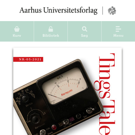
Kurv
Bibliotek
Søg
Menu