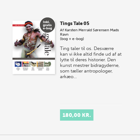
lagersalg!
Vi gentager succesen og inviterer igen i år til vores
store sommer-lagersalg, så sæt kryds i kalenderen
Tings Tale 05
onsdag den 10. j…
Af
Karsten Merrald Sørensen
Mads
Ravn
(bog + e-bog)
Ting taler til os. Desværre
kan vi ikke altid finde ud af at
lytte til deres historier. Den
kunst mestrer bidragyderne,
som tæller antropologer,
arkæo…
180,00 KR.