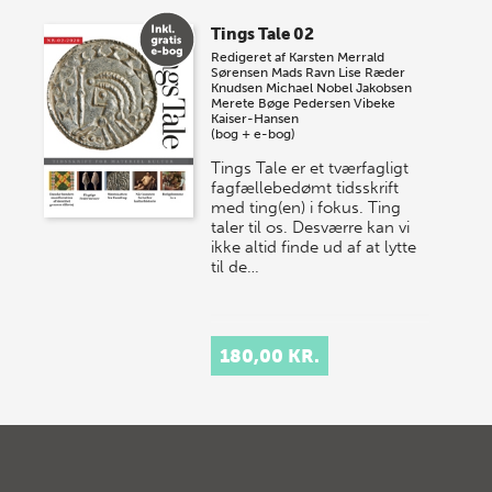
Tings Tale 02
Redigeret af
Karsten Merrald
Sørensen
Mads Ravn
Lise Ræder
Knudsen
Michael Nobel Jakobsen
Merete Bøge Pedersen
Vibeke
Kaiser-Hansen
(bog + e-bog)
Tings Tale er et tværfagligt
fagfællebedømt tidsskrift
med ting(en) i fokus. Ting
taler til os. Desværre kan vi
ikke altid finde ud af at lytte
til de…
180,00 KR.