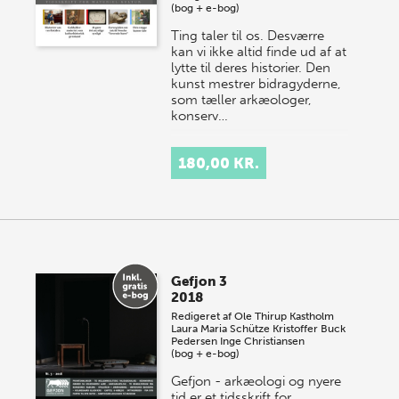
(bog + e-bog)
Ting taler til os. Desværre
kan vi ikke altid finde ud af at
lytte til deres historier. Den
kunst mestrer bidragyderne,
som tæller arkæologer,
konserv…
180,00 KR.
Gefjon 3
2018
Redigeret af
Ole Thirup Kastholm
Laura Maria Schütze
Kristoffer Buck
Pedersen
Inge Christiansen
(bog + e-bog)
Gefjon - arkæologi og nyere
tid er et tidsskrift for