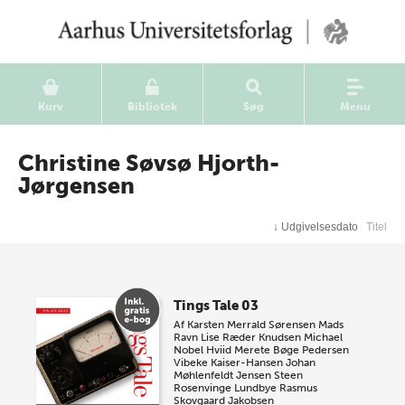
Kurv
Bibliotek
Søg
Menu
Christine Søvsø Hjorth-
Jørgensen
↓
Udgivelsesdato
Titel
Tings Tale 03
Af
Karsten Merrald Sørensen
Mads
Ravn
Lise Ræder Knudsen
Michael
Nobel Hviid
Merete Bøge Pedersen
Vibeke Kaiser-Hansen
Johan
Møhlenfeldt Jensen
Steen
Rosenvinge Lundbye
Rasmus
Skovgaard Jakobsen