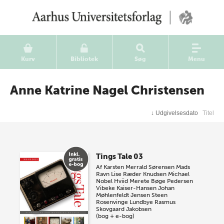
Kurv
Bibliotek
Søg
Menu
Anne Katrine Nagel Christensen
↓
Udgivelsesdato
Titel
Tings Tale 03
Af
Karsten Merrald Sørensen
Mads
Ravn
Lise Ræder Knudsen
Michael
Nobel Hviid
Merete Bøge Pedersen
Vibeke Kaiser-Hansen
Johan
Møhlenfeldt Jensen
Steen
Rosenvinge Lundbye
Rasmus
Skovgaard Jakobsen
(bog + e-bog)