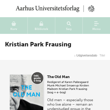
Kurv
Bibliotek
Søg
Menu
Kristian Park Frausing
↓
Udgivelsesdato
Titel
The Old Man
Redigeret af
Karen Pallesgaard
Munk
Michael Smaerup
Kirsten
Maibom
Kristian Park Frausing
(bog + e-bog)
Old men – especially those
who live alone – remain an
understudied group in the