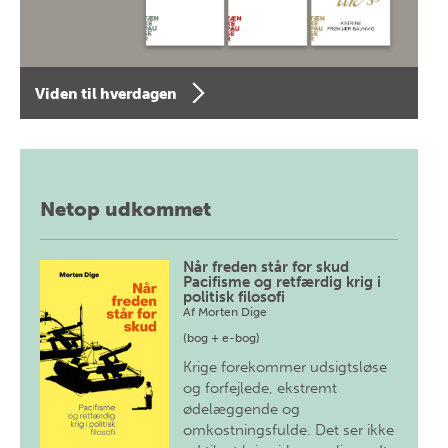
Viden til hverdagen
Netop udkommet
Når freden står for skud
Pacifisme og retfærdig krig i
politisk filosofi
Af
Morten Dige
(bog + e-bog)
Krige forekommer udsigtsløse
og forfejlede, ekstremt
ødelæggende og
omkostningsfulde. Det ser ikke