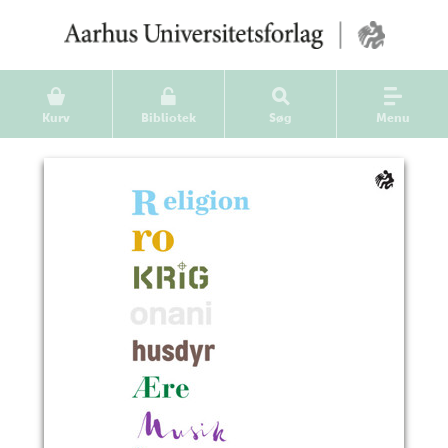
Kurv
Bibliotek
Søg
Menu