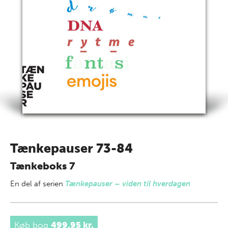
Tænkepauser 73-84
Tænkeboks 7
En del af
serien
Tænkepauser – viden til hverdagen
Køb bog
499,95 kr.