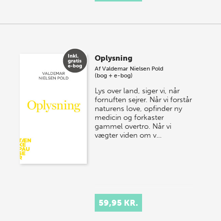
Oplysning
Af
Valdemar Nielsen Pold
(bog + e-bog)
Lys over land, siger vi, når
fornuften sejrer. Når vi forstår
naturens love, opfinder ny
medicin og forkaster
gammel overtro. Når vi
vægter viden om v…
59,95 KR.