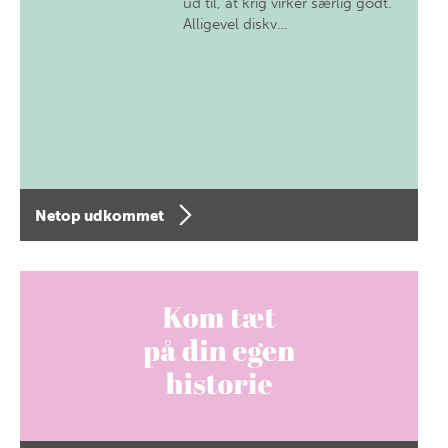
ud til, at krig virker særlig godt.
Alligevel diskv…
Netop udkommet