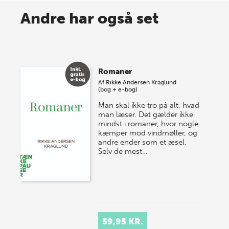
Spar op til 70% til sommer-
Andre har også set
lagersalg!
Vi gentager succesen og inviterer igen i år til vores
store sommer-lagersalg, så sæt kryds i kalenderen
Romaner
onsdag den 10. j…
Af
Rikke Andersen Kraglund
(bog + e-bog)
Man skal ikke tro på alt, hvad
man læser. Det gælder ikke
mindst i romaner, hvor nogle
kæmper mod vindmøller, og
andre ender som et æsel.
Selv de mest…
59,95 KR.