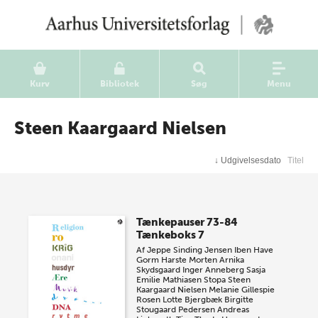
Kurv
Bibliotek
Søg
Menu
Steen Kaargaard Nielsen
↓
Udgivelsesdato
Titel
Tænkepauser 73-84
Tænkeboks 7
Af
Jeppe Sinding Jensen
Iben Have
Gorm Harste
Morten Arnika
Skydsgaard
Inger Anneberg
Sasja
Emilie Mathiasen Stopa
Steen
Kaargaard Nielsen
Melanie Gillespie
Rosen
Lotte Bjergbæk
Birgitte
Stougaard Pedersen
Andreas