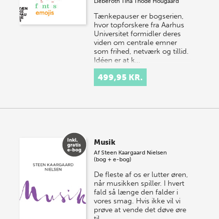
Lieberoth
Tina Thode Hougaard
Tænkepauser er bogserien,
hvor topforskere fra Aarhus
Universitet formidler deres
viden om centrale emner
som frihed, netværk og tillid.
Idéen er at k…
499,95 KR.
Musik
Af
Steen Kaargaard Nielsen
(bog + e-bog)
De fleste af os er lutter øren,
når musikken spiller. I hvert
fald så længe den falder i
vores smag. Hvis ikke vil vi
prøve at vende det døve øre
til.…