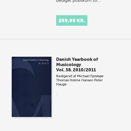
betaget publikum str…
299,95 KR.
Danish Yearbook of
Musicology
Vol. 38. 2010/2011
Redigeret af
Michael Fjeldsøe
Thomas Holme Hansen
Peter
Hauge
.