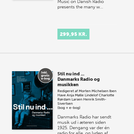
Music on Danish Radio
presents the many w…
299,95 KR.
Stil nu ind ...
Danmarks Radio og
musikken
Redigeret af
Morten Michelsen
Iben
Have
Anja Mølle Lindelof
Charlotte
Rørdam Larsen
Henrik Smith-
Sivertsen
(bog + e-bog)
Danmarks Radio har sendt
musik ud i æteren siden
1925. Dengang var der én
radio for alle, og lyden af