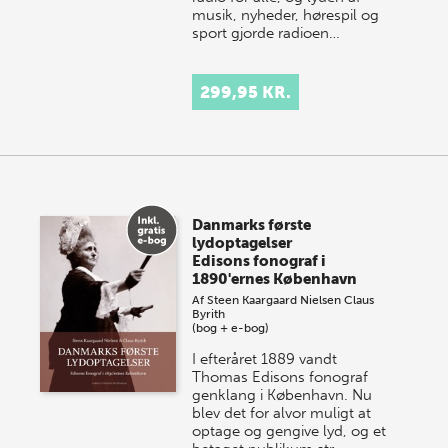
musik, nyheder, hørespil og
sport gjorde radioen…
299,95 KR.
Danmarks første
lydoptagelser
Edisons fonograf i
1890'ernes København
Af
Steen Kaargaard Nielsen
Claus
Byrith
(bog + e-bog)
I efteråret 1889 vandt
Thomas Edisons fonograf
genklang i København. Nu
blev det for alvor muligt at
optage og gengive lyd, og et