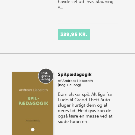
havde set ud, hvis Stauning
v…
329,95 KR.
Spilpædagogik
Af
Andreas Lieberoth
(bog + e-bog)
Børn elsker spil. Alt lige fra
Ludo til Grand Theft Auto
sluger hurtigt dem og al
deres tid. Heldigvis kan de
også lære en masse ved at
sidde foran en…