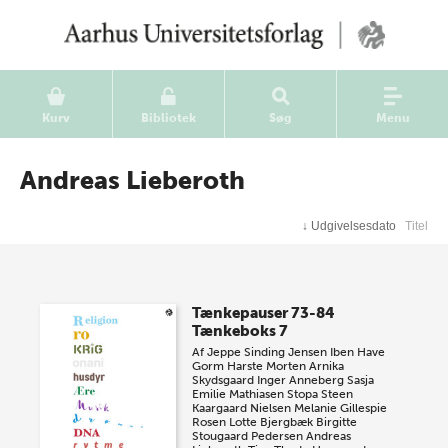
Kurv
Bibliotek
Søg
Menu
Andreas Lieberoth
↓
Udgivelsesdato
Titel
Tænkepauser 73-84
Tænkeboks 7
Af
Jeppe Sinding Jensen
Iben Have
Gorm Harste
Morten Arnika
Skydsgaard
Inger Anneberg
Sasja
Emilie Mathiasen Stopa
Steen
Kaargaard Nielsen
Melanie Gillespie
Rosen
Lotte Bjergbæk
Birgitte
Stougaard Pedersen
Andreas