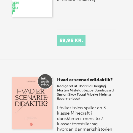
59,95 KR.
Hvad er scenariedidaktik?
Redigeret af
Thorkild Hanghøj
Morten Misfeldt
Jeppe Bundsgaard
Simon Skov Fougt
Vibeke Hetmar
(bog + e-bog)
I folkeskolen spiller en 3.
klasse Minecraft i
dansktimen, mens to 7.
klasser forestiller sig,
hvordan danmarkshistorien