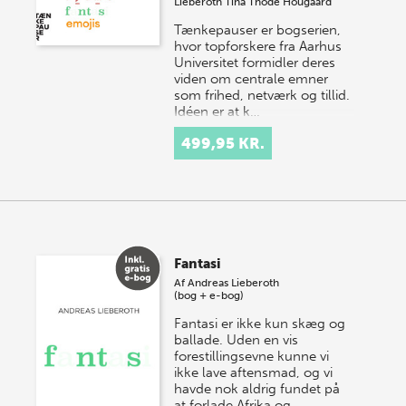
Lieberoth
Tina Thode Hougaard
Tænkepauser er bogserien,
hvor topforskere fra Aarhus
Universitet formidler deres
viden om centrale emner
som frihed, netværk og tillid.
Idéen er at k…
499,95 KR.
Fantasi
Af
Andreas Lieberoth
(bog + e-bog)
Fantasi er ikke kun skæg og
ballade. Uden en vis
forestillingsevne kunne vi
ikke lave aftensmad, og vi
havde nok aldrig fundet på
at forlade Afrika og…