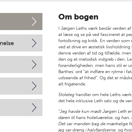
Om bogen
I Jørgen Leths værk består verden af
at læse og se på ved fascineret at p
fortolkning og kritik. En verden som
nelse
ved at drive en æstetisk livsholdning 
denne verden af tid og tilfælde, men 
den og et metodisk indgreb i den. Let
foranderligheden, men hans stil er 
Barthes' ord "at indføre en rytme i fa
udseende af frihed". Og det er måske
alt frigørende.
Stoleleg
handler om hele Leths værk: 
det hele inklusive Leth selv og de ve
"
Jeg havde kun mødt Jørgen Leth en 
døren til hans hotelværelse, og han
Det var manden bag de mærkelige film
jeg var dreng i halvfjerdserne, og hvis