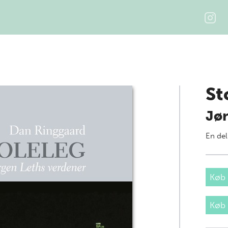
St
Jør
En del
Køb 
Køb