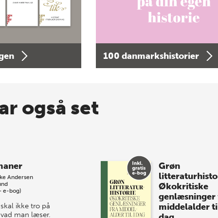
agen
100 danmarkshistorier
ar også set
maner
Grøn
litteraturhisto
kke Andersen
und
Økokritiske
+ e-bog)
genlæsninger 
skal ikke tro på
middelalder til
 hvad man læser.
dag