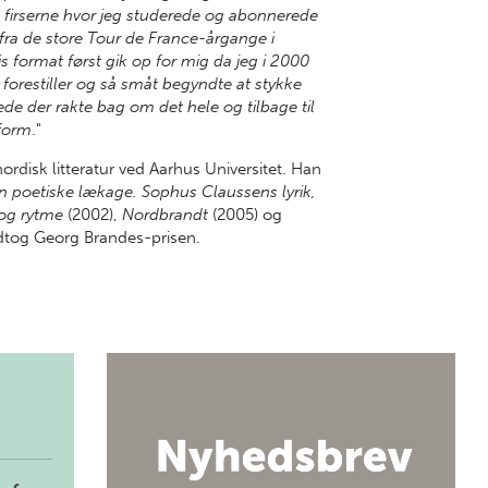
a firserne hvor jeg studerede og abonnerede
fra de store Tour de
France-årgange i
s format først gik op
for mig da jeg i 2000
orestiller og så småt begyndte at stykke
lede der rakte bag om det hele og tilbage til
 form
."
nordisk litteratur ved Aarhus Universitet. Han
n poetiske lækage. Sophus Claussens lyrik,
 og rytme
(2002),
Nordbrandt
(2005) og
dtog Georg Brandes-prisen.