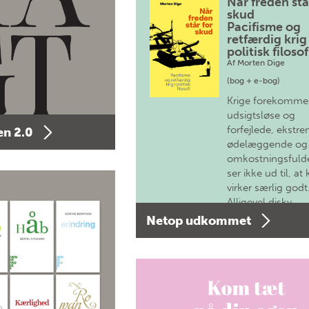
Når freden stå
skud
Pacifisme og
retfærdig krig 
politisk filosof
Af
Morten Dige
(bog + e-bog)
Krige forekomme
udsigtsløse og
forfejlede, ekstre
n 2.0
ødelæggende og
omkostningsfulde
ser ikke ud til, at 
virker særlig godt
Alligevel diskv…
Netop udkommet