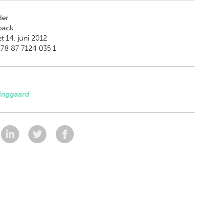
der
back
t 14. juni 2012
78 87 7124 035 1
inggaard