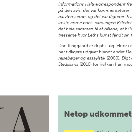
Informations Haiti-korrespondent fr
på den avis, det var kommentatoren 
halvfemserne, og det var digteren hvi
læste come back-samlingen Billedet f
det hele sammen til ét billede, et bil
tresserne hvor Leths kunst fandt sin
Dan Ringgaard er dr.phil. og lektor i 
har tidligere udgivet blandt andet
De
rejsebøger og essayistik
(2000),
Digt
Stedssans
(2010) for hvilken han mo
Netop udkommet