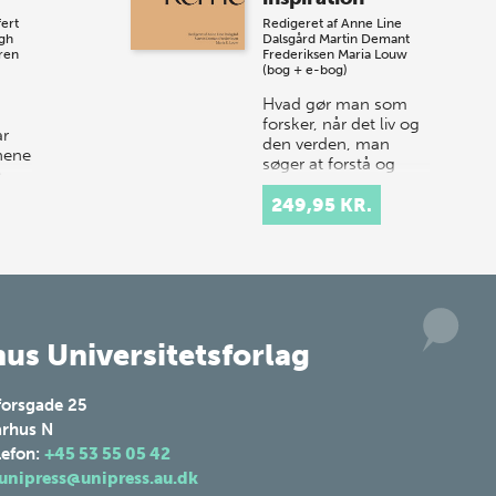
10. j…
ert
Redigeret af
Anne Line
gh
Dalsgård
Martin Demant
ren
Frederiksen
Maria Louw
(bog + e-bog)
Hvad gør man som
forsker, når det liv og
ar
den verden, man
jnene
søger at forstå og
e
beskrive, er så meget
mere – og nogle
249,95 KR.
rker
gange mindre – end
og
det, sproget kan…
lsen
us Universitetsforlag
forsgade 25
rhus N
lefon:
+45 53 55 05 42
unipress@unipress.au.dk