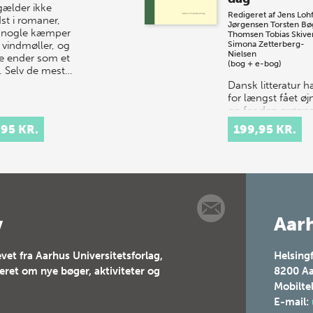
gælder ikke
Redigeret af
Jens Lohf
st i romaner,
Jørgensen
Torsten Bø
 nogle kæmper
Thomsen
Tobias Skive
vindmøller, og
Simona Zetterberg-
Nielsen
e ender som et
(bog + e-bog)
. Selv de mest…
Dansk litteratur h
for længst fået ø
op for den grønn
dagsorden. I
,95 KR.
199,95 KR.
boghandlen er væ
af Theis Ørntoft 
Ursula Andkjær O
en fast del a…
v
Aarh
vet fra Aarhus Universitetsforlag,
Helsing
teret om nye bøger, aktiviteter og
8200
Aa
Mobilte
E-mail: