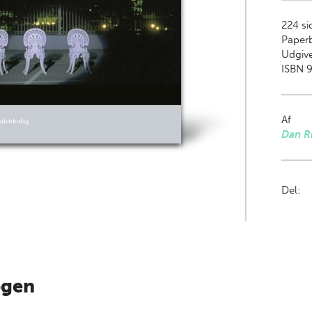
224
si
Paper
Udgive
ISBN 9
Af
Dan R
Del:
ogen