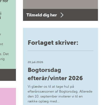
r for
i
Tilmeld dig her
i
r
Forlaget skriver:
mt
. Det
krig
20 juli 2026
.
Bogtorsdag
efterår/vinter 2026
Vi glæder os til at tage hul på
efterårssæsonen af Bogtorsdag. Allerede
den 10. september inviterer vi til en
række oplæg med…