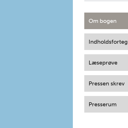
Om bogen
Indholdsforteg
Læseprøve
Pressen skrev
Presserum