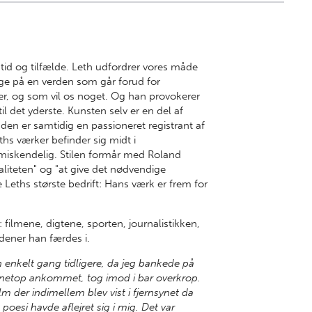
 tid og tilfælde. Leth udfordrer vores måde
ege på en verden som går forud for
 er, og som vil os noget. Og han provokerer
til det yderste. Kunsten selv er en del af
den er samtidig en passioneret registrant af
hs værker befinder sig midt i
umiskendelig. Stilen formår med Roland
taliteten" og "at give det nødvendige
 Leths største bedrift: Hans værk er frem for
filmene, digtene, sporten, journalistikken,
rdener han færdes i.
enkelt gang tidligere, da jeg bankede på
, netop ankommet, tog imod i bar overkrop.
 der indimellem blev vist i fjernsynet da
 poesi havde aflejret sig i mig. Det var