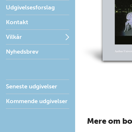
Udgivelsesforslag
Kontakt
Vilkår
Nyhedsbrev
Seneste udgivelser
Kommende udgivelser
Mere om b