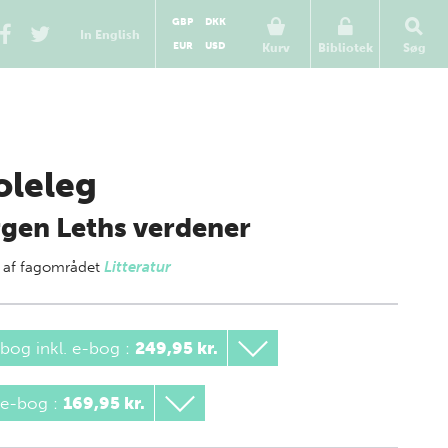
GBP
DKK
In English
EUR
USD
Kurv
Bibliotek
Søg
oleleg
gen Leths verdener
 af
fagområdet
Litteratur
bog inkl. e-bog
:
249,95 kr.
 e-bog
:
169,95 kr.