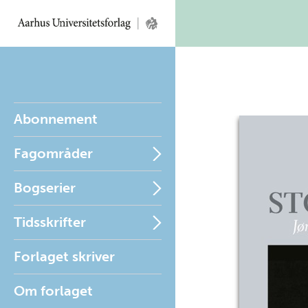
Abonnement
Fagområder
Bogserier
Tidsskrifter
Forlaget skriver
Om forlaget