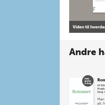
Viden til hverd
Andre h
Ro
Af
Ri
Kragl
(bog 
Man 
alt,