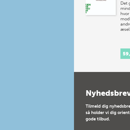
Det 
mind
hvor
mod 
andr
æsel
59
Nyhedsbre
Tilmeld dig nyhedsbre
så holder vi dig orien
gode tilbud.