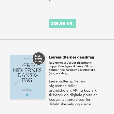
v…
329,95 KR.
Læremidlernes danskfag
Redigeret af
Jesper Bremholm
Jeppe Bundsgaard
Simon Skov
Fougt
Anna Karlskov Skyggebjerg
(bog + e-bog)
Læremidler spiller en
afgørende rolle i
grundskolen. Alt fra kopiark
til bøger og digitale portaler
kræver, at lærere træffer
didaktiske valg og vurde…