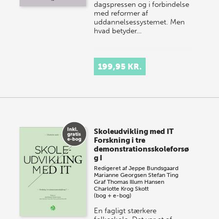
dagspressen og i forbindelse
med reformer af
uddannelsessystemet. Men
hvad betyder…
199,95 KR.
Skoleudvikling med IT
Forskning i tre
demonstrationsskoleforsø
g I
Redigeret af
Jeppe Bundsgaard
Marianne Georgsen
Stefan Ting
Graf
Thomas Illum Hansen
Charlotte Krog Skott
(bog + e-bog)
En fagligt stærkere