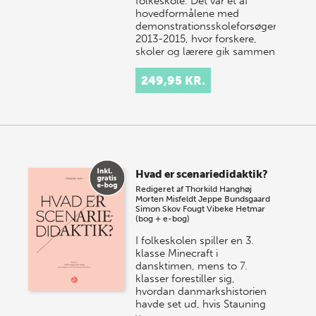
folkeskole. Det var et af
hovedformålene med
demonstrationsskoleforsøgene
2013-2015, hvor forskere,
skoler og lærere gik sammen
om…
249,95 KR.
Hvad er scenariedidaktik?
Redigeret af
Thorkild Hanghøj
Morten Misfeldt
Jeppe Bundsgaard
Simon Skov Fougt
Vibeke Hetmar
(bog + e-bog)
I folkeskolen spiller en 3.
klasse Minecraft i
dansktimen, mens to 7.
klasser forestiller sig,
hvordan danmarkshistorien
havde set ud, hvis Stauning