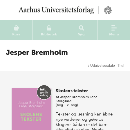
Kurv
Bibliotek
Søg
Menu
Jesper Bremholm
↓
Udgivelsesdato
Titel
Skolens tekster
Af
Jesper Bremholm
Lene
Storgaard
(bog + e-bog)
Tekster og læsning kan åbne
nye verdener og gøre os
klogere. Sådan er det bare
ikke altid i skolen. Nogle